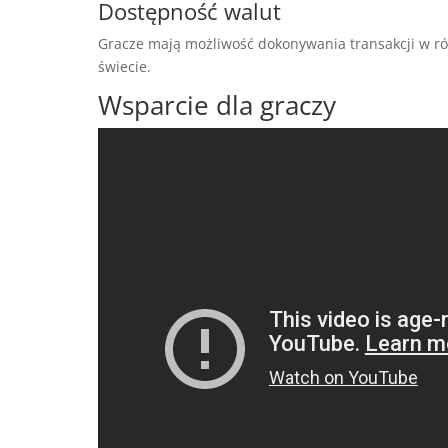
Dostępność walut
Gracze mają możliwość dokonywania transakcji w róż
świecie.
Wsparcie dla graczy