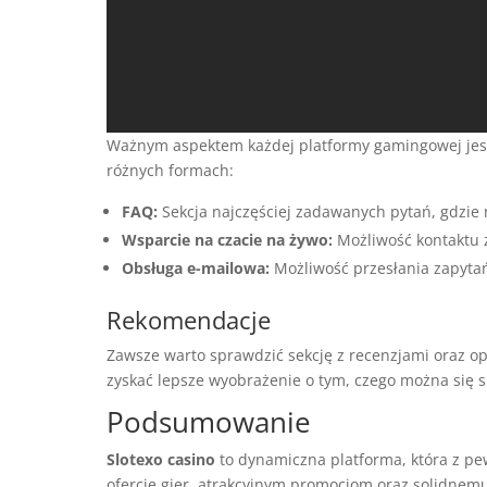
Ważnym aspektem każdej platformy gamingowej jest
różnych formach:
FAQ:
Sekcja najczęściej zadawanych pytań, gdzie
Wsparcie na czacie na żywo:
Możliwość kontaktu 
Obsługa e-mailowa:
Możliwość przesłania zapytań
Rekomendacje
Zawsze warto sprawdzić sekcję z recenzjami oraz o
zyskać lepsze wyobrażenie o tym, czego można się 
Podsumowanie
Slotexo casino
to dynamiczna platforma, która z pe
ofercie gier, atrakcyjnym promocjom oraz solidnemu 