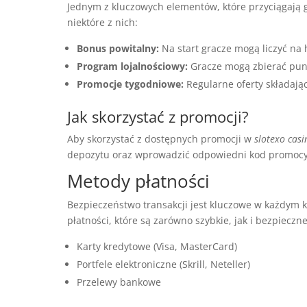
Jednym z kluczowych elementów, które przyciągają 
niektóre z nich:
Bonus powitalny:
Na start gracze mogą liczyć na
Program lojalnościowy:
Gracze mogą zbierać punk
Promocje tygodniowe:
Regularne oferty składaj
Jak skorzystać z promocji?
Aby skorzystać z dostępnych promocji w
slotexo casi
depozytu oraz wprowadzić odpowiedni kod promocyjn
Metody płatności
Bezpieczeństwo transakcji jest kluczowe w każdym k
płatności, które są zarówno szybkie, jak i bezpieczne
Karty kredytowe (Visa, MasterCard)
Portfele elektroniczne (Skrill, Neteller)
Przelewy bankowe