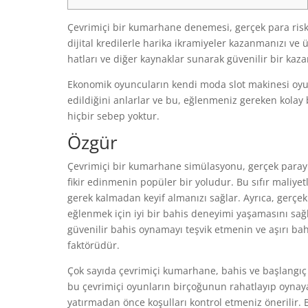
Çevrimiçi bir kumarhane denemesi, gerçek para ris
dijital kredilerle harika ikramiyeler kazanmanızı ve
hatları ve diğer kaynaklar sunarak güvenilir bir kaza
Ekonomik oyuncuların kendi moda slot makinesi oyunl
edildiğini anlarlar ve bu, eğlenmeniz gereken kolay b
hiçbir sebep yoktur.
Özgür
Çevrimiçi bir kumarhane simülasyonu, gerçek parayl
fikir edinmenin popüler bir yoludur. Bu sıfır maliye
gerek kalmadan keyif almanızı sağlar. Ayrıca, gerçe
eğlenmek için iyi bir bahis deneyimi yaşamasını sağ
güvenilir bahis oynamayı teşvik etmenin ve aşırı ba
faktörüdür.
Çok sayıda çevrimiçi kumarhane, bahis ve başlangıç ​​
bu çevrimiçi oyunların birçoğunun rahatlayıp oynayab
yatırmadan önce koşulları kontrol etmeniz önerilir