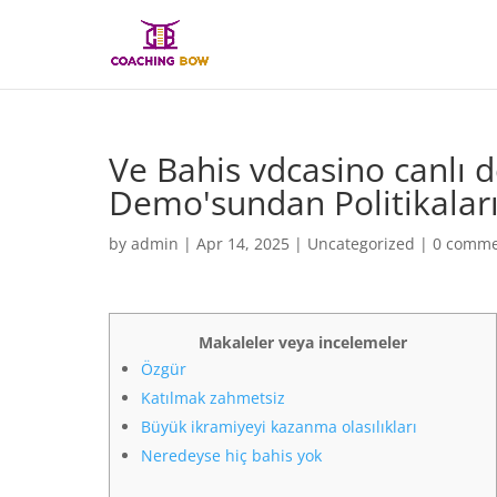
Ve Bahis vdcasino canlı d
Demo'sundan Politikaları
by
admin
|
Apr 14, 2025
|
Uncategorized
|
0 comme
Makaleler veya incelemeler
Özgür
Katılmak zahmetsiz
Büyük ikramiyeyi kazanma olasılıkları
Neredeyse hiç bahis yok