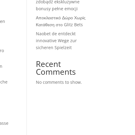
zdobądź ekskluzywne
bonusy pełne emocji
Αποκλειστικό Δώρο Χωρίς
nen
Κατάθεση στο Glitz Bets
Naobet de entdeckt
innovative Wege zur
sicheren Spielzeit
ro
Recent
en
Comments
sche
No comments to show.
asse