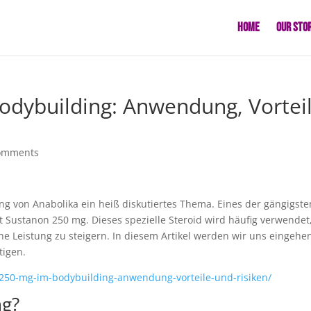
Home
Our Sto
odybuilding: Anwendung, Vortei
omments
ng von Anabolika ein heiß diskutiertes Thema. Eines der gängigste
st Sustanon 250 mg. Dieses spezielle Steroid wird häufig verwende
he Leistung zu steigern. In diesem Artikel werden wir uns eingehe
tigen.
-250-mg-im-bodybuilding-anwendung-vorteile-und-risiken/
mg?