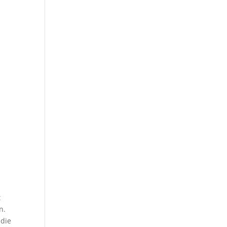
t
n.
 die