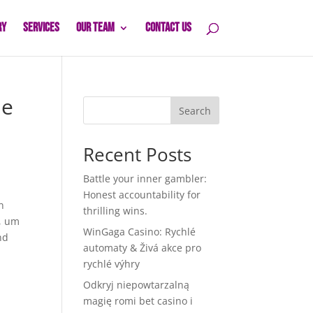
ry
Services
Our Team
Contact Us
le
Search
Recent Posts
Battle your inner gambler:
Honest accountability for
n
thrilling wins.
t, um
WinGaga Casino: Rychlé
nd
automaty & Živá akce pro
rychlé výhry
Odkryj niepowtarzalną
magię romi bet casino i