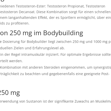
hiedenen Testosteron-Ester: Testosteron Propionat, Testosteron
Testosteron Decanoat. Diese Kombination sorgt für einen schnellen
einem langanhaltenden Effekt, der es Sportlern ermöglicht, über ei
ds zu profitieren.
on 250 mg im Bodybuilding
e Dosierung für Bodybuilder liegt zwischen 250 mg und 1000 mg p
duellen Zielen und Erfahrungslevel ab.
n der Regel intramuskulär injiziert. Für optimale Ergebnisse sollt
rteilt werden.
 Kombination mit anderen Steroiden eingenommen, um synergisti
Verträglichkeit zu beachten und gegebenenfalls eine geeignete Post-
 250 mg
Verwendung von Sustanon ist der signifikante Zuwachs an Muskelm