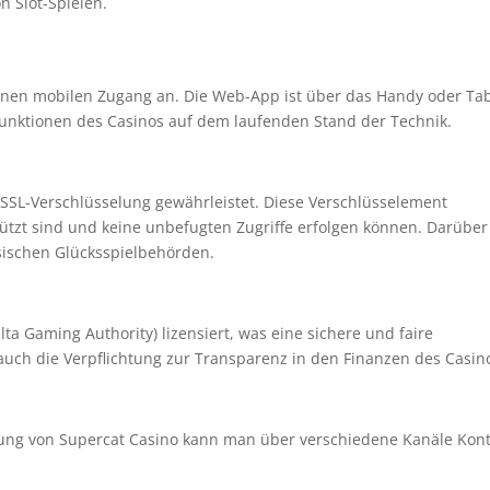
n Slot-Spielen.
einen mobilen Zugang an. Die Web-App ist über das Handy oder Tab
Funktionen des Casinos auf dem laufenden Stand der Technik.
 SSL-Verschlüsselung gewährleistet. Diese Verschlüsselement
hützt sind und keine unbefugten Zugriffe erfolgen können. Darüber
esischen Glücksspielbehörden.
lta Gaming Authority) lizensiert, was eine sichere und faire
 auch die Verpflichtung zur Transparenz in den Finanzen des Casin
ung von Supercat Casino kann man über verschiedene Kanäle Kont