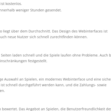
ist kostenlos.
 innerhalb weniger Stunden gesendet.
o liegt über dem Durchschnitt. Das Design des Webinterfaces ist
auch neue Nutzer sich schnell zurechtfinden können.
e Seiten laden schnell und die Spiele laufen ohne Probleme. Auch b
nschränkungen festgestellt.
tige Auswahl an Spielen, ein modernes Webinterface und eine siche
 ist schnell durchgeführt werden kann, und die Zahlungs- sowie
en.
 bewertet. Das Angebot an Spielen, die Benutzerfreundlichkeit de