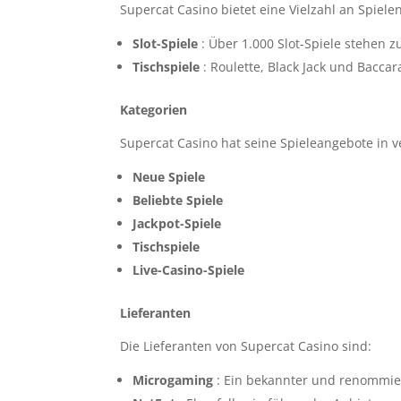
Supercat Casino bietet eine Vielzahl an Spiel
Slot-Spiele
: Über 1.000 Slot-Spiele stehen 
Tischspiele
: Roulette, Black Jack und Baccar
Kategorien
Supercat Casino hat seine Spieleangebote in v
Neue Spiele
Beliebte Spiele
Jackpot-Spiele
Tischspiele
Live-Casino-Spiele
Lieferanten
Die Lieferanten von Supercat Casino sind:
Microgaming
: Ein bekannter und renommier