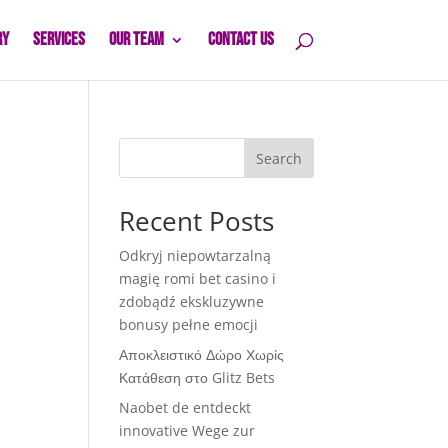
ry
Services
Our Team
Contact Us
Search
Recent Posts
Odkryj niepowtarzalną
magię romi bet casino i
zdobądź ekskluzywne
bonusy pełne emocji
Αποκλειστικό Δώρο Χωρίς
Κατάθεση στο Glitz Bets
Naobet de entdeckt
innovative Wege zur