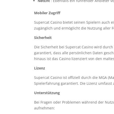
NetEnt
: Ebenfalls ein führender Anbieter vo
Mobiler Zugriff
Supercat Casino bietet seinen Spielern auch 
zugänglich und ermöglicht die Nutzung aller 
Sicherheit
Die Sicherheit bei Supercat Casino wird durch
garantiert, dass alle persönlichen Daten gesc
hinaus ist das Casino lizenziert von den malt
Lizenz
Supercat Casino ist offiziell durch die MGA (Ma
Spielerfahrung garantiert. Die Lizenz umfasst
Unterstützung
Bei Fragen oder Problemen während der Nutz
aufnehmen: