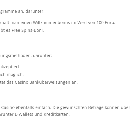
ogramme an, darunter:
 erhält man einen Willkommenbonus im Wert von 100 Euro.
ibt es Free Spins-Boni.
hlungsmethoden, darunter:
akzeptiert.
auch möglich.
ietet das Casino Banküberweisungen an.
 Casino ebenfalls einfach. Die gewünschten Beträge können über
unter E-Wallets und Kreditkarten.