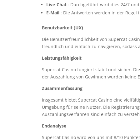
Live-Chat
: Durchgeführt wird dies 24/7 und 
E-Mail
: Die Antworten werden in der Regel
Benutzbarkeit (UX)
Die Benutzerfreundlichkeit von Supercat Casin
freundlich und einfach zu navigieren, sodass 
Leistungsfähigkeit
Supercat Casino fungiert stabil und sicher. Di
der Auszahlung von Gewinnen wurden keine Ei
Zusammenfassung
Insgesamt bietet Supercat Casino eine vielfäl
Umgebung für seine Nutzer. Die Registrierung
Auszahlungsverfahren sind einfach zu versteh
Endanalyse
Supercat Casino wird von uns mit 8/10 Punkten