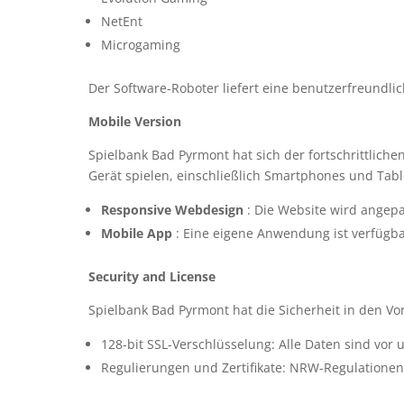
NetEnt
Microgaming
Der Software-Roboter liefert eine benutzerfreundli
Mobile Version
Spielbank Bad Pyrmont hat sich der fortschrittlich
Gerät spielen, einschließlich Smartphones und Tabl
Responsive Webdesign
: Die Website wird angepa
Mobile App
: Eine eigene Anwendung ist verfügb
Security and License
Spielbank Bad Pyrmont hat die Sicherheit in den Vor
128-bit SSL-Verschlüsselung: Alle Daten sind vor 
Regulierungen und Zertifikate: NRW-Regulationen