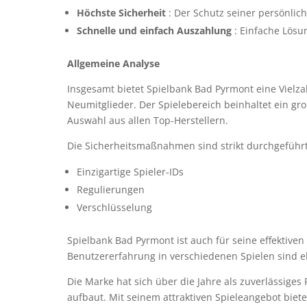
Höchste Sicherheit
: Der Schutz seiner persönlich
Schnelle und einfach Auszahlung
: Einfache Lösu
Allgemeine Analyse
Insgesamt bietet Spielbank Bad Pyrmont eine Vielza
Neumitglieder. Der Spielebereich beinhaltet ein gr
Auswahl aus allen Top-Herstellern.
Die Sicherheitsmaßnahmen sind strikt durchgeführt
Einzigartige Spieler-IDs
Regulierungen
Verschlüsselung
Spielbank Bad Pyrmont ist auch für seine effektiven
Benutzererfahrung in verschiedenen Spielen sind 
Die Marke hat sich über die Jahre als zuverlässiges
aufbaut. Mit seinem attraktiven Spieleangebot biete