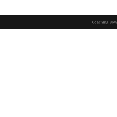
Coaching Bow 