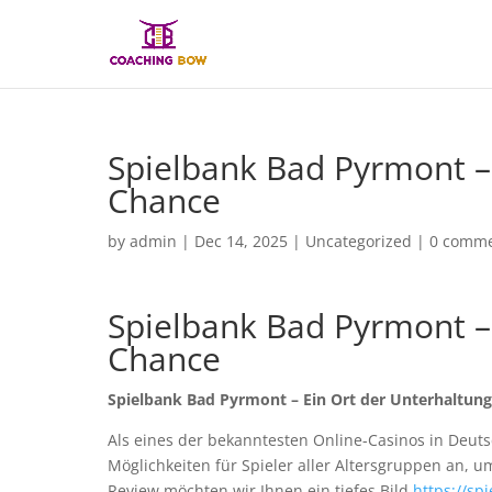
Spielbank Bad Pyrmont –
Chance
by
admin
|
Dec 14, 2025
|
Uncategorized
|
0 comm
Spielbank Bad Pyrmont –
Chance
Spielbank Bad Pyrmont – Ein Ort der Unterhaltun
Als eines der bekanntesten Online-Casinos in Deuts
Möglichkeiten für Spieler aller Altersgruppen an, 
Review möchten wir Ihnen ein tiefes Bild
https://s