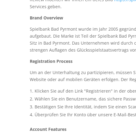
Services geben.
Brand Overview
Spielbank Bad Pyrmont wurde im Jahr 2005 gegründ
aufgebaut. Die Marke ist Teil der Spielbank Bad Py
Sitz in Bad Pyrmont. Das Unternehmen wird durch d
strengen Auflagen des Glücksspielstaatsvertrags vo
Registration Process
Um an der Unterhaltung zu partizipieren, müssen Sp
Website oder auf mobilen Geräten erfolgen. Der Regi
Klicken Sie auf den Link "Registrieren" in der ob
Wählen Sie ein Benutzername, das sichere Passwo
Bestätigen Sie Ihre Identität, indem Sie einen S
Überprüfen Sie Ihr Konto über unsere E-Mail-Bes
Account Features