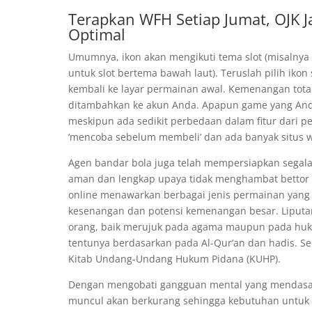
Terapkan WFH Setiap Jumat, OJK 
Optimal
Umumnya, ikon akan mengikuti tema slot (misalnya p
untuk slot bertema bawah laut). Teruslah pilih ik
kembali ke layar permainan awal. Kemenangan tot
ditambahkan ke akun Anda. Apapun game yang Anda
meskipun ada sedikit perbedaan dalam fitur dari 
‘mencoba sebelum membeli’ dan ada banyak situs 
Agen bandar bola juga telah mempersiapkan segala 
aman dan lengkap upaya tidak menghambat bettor 
online menawarkan berbagai jenis permainan yang
kesenangan dan potensi kemenangan besar. Liputan
orang, baik merujuk pada agama maupun pada huk
tentunya berdasarkan pada Al-Qur’an dan hadis. S
Kitab Undang-Undang Hukum Pidana (KUHP).
Dengan mengobati gangguan mental yang mendasari
muncul akan berkurang sehingga kebutuhan untuk b