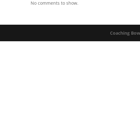
No comments to show.
Coaching Bow 