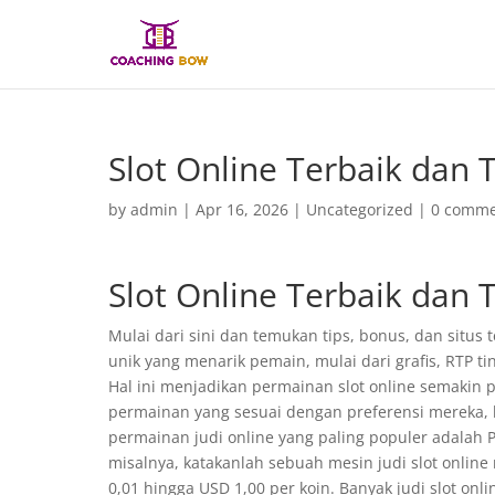
Slot Online Terbaik dan 
by
admin
|
Apr 16, 2026
|
Uncategorized
|
0 comme
Slot Online Terbaik dan 
Mulai dari sini dan temukan tips, bonus, dan situs
unik yang menarik pemain, mulai dari grafis, RTP ti
Hal ini menjadikan permainan slot online semakin
permainan yang sesuai dengan preferensi mereka,
permainan judi online yang paling populer adalah Po
misalnya, katakanlah sebuah mesin judi slot online
0,01 hingga USD 1,00 per koin. Banyak judi slot on