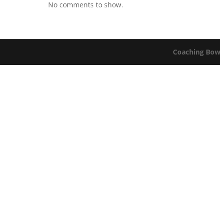
No comments to show.
Coaching Bow 