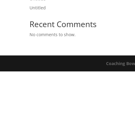
Untitled
Recent Comments
No comments to show.
Coaching Bow 