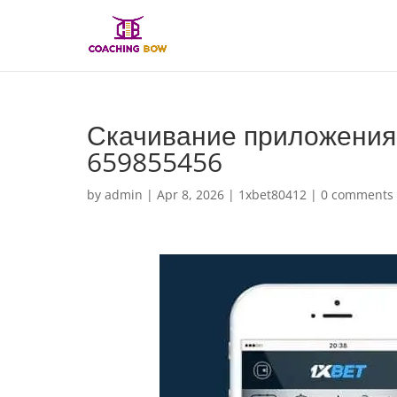
Скачивание приложения 
659855456
by
admin
|
Apr 8, 2026
|
1xbet80412
|
0 comments