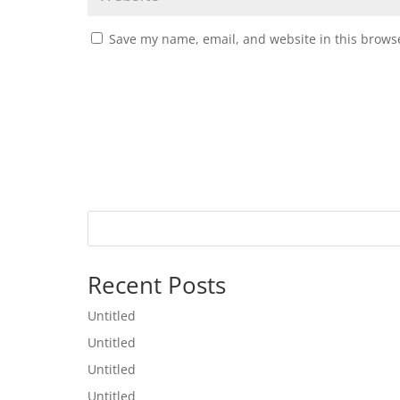
Save my name, email, and website in this browse
Recent Posts
Untitled
Untitled
Untitled
Untitled