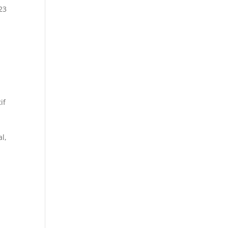
23
,
if
l,