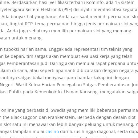
ine. Berdasarkan hasil verifikasi terbaru Kominfo, ada 15 sistem
nyelenggara Sistem Elektronik (PSE) disinyalir memfasilitasi kegiat
e. Ada banyak hal yang harus Anda cari saat memilih permainan slo
an, tingkat RTP, tema permainan hingga jenis permainan slot yan
nda. Anda juga sebaiknya memilih permainan slot yang memang
patan untuk menang.
gan tupoksi harian sama. Enggak ada representasi tim teknis yang
n ke depan, tim satgas akan membuat evaluasi kerja yang telah
atgas Pemberantasan Judi Daring akan memulai rapat perdana untu
ukum di sana, atau seperti apa nanti dibicarakan dengan negara 
nantinya satgas bakal menyasar para bandar kakap ini dengan
Negeri. Wakil Ketua Harian Pencegahan Satgas Pemberantasan Jud
ikasi Publik pada Kemenkoinfo, Usman Kansong, mengatakan satg
online yang berbasis di Swedia yang memiliki beberapa permain
m the Black Lagoon dan Frankenstein. Berbeda dengan desain slot
ian slot satu ini menawarkan lebih banyak peluang untuk menang. 
banyak tampilan mulai
casino
dari lurus hingga diagonal, serta dap