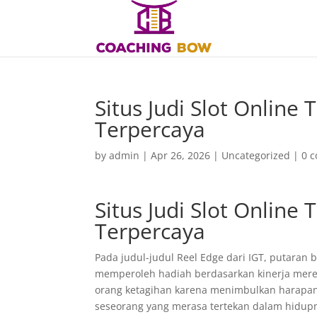
Situs Judi Slot Online
Terpercaya
by
admin
|
Apr 26, 2026
|
Uncategorized
|
0 
Situs Judi Slot Online
Terpercaya
Pada judul-judul Reel Edge dari IGT, putaran
memperoleh hadiah berdasarkan kinerja mer
orang ketagihan karena menimbulkan harapan 
seseorang yang merasa tertekan dalam hidupny