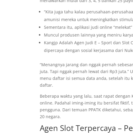
menawarkan mulai dari 3, 4, 5 bahkan 25 pay
“Kita juga tahu kalau perusahaan-perusah
amunisi mereka untuk meningkatkan stimula
Sementara itu, aplikasi judi online “melekat
Muncul produsen lainnya yang meniru karya C
Kangjp Adalah Agen Judi E – Sport dan Slot 
dipercaya dengan sosial kerjasama dari Nu
“Menangnya jarang dan nggak pernah sebesar
juta. Tapi nggak pernah lewat dari Rp3 juta.”
menu daftar isi semua data anda, setelah itu 
daftar.
Beberapa waktu yang lalu, saat rapat dengan
online. Padahal iming-iming itu bersifat fikt
pengguna. Dari temuan PPATK diketahui, sebagi
20 negara.
Agen Slot Terpercaya – P