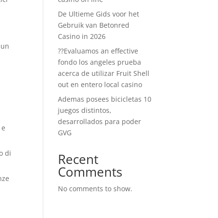
De Ultieme Gids voor het
Gebruik van Betonred
Casino in 2026
 un
??Evaluamos an effective
fondo los angeles prueba
acerca de utilizar Fruit Shell
out en entero local casino
Ademas posees bicicletas 10
juegos distintos,
desarrollados para poder
 e
GVG
o di
Recent
Comments
nze
No comments to show.