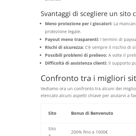
Svantaggi di scegliere un sit
Meno protezione per i giocatori:
La mancanz
protezione legale.
Payout meno trasparenti:
I termini di payo
Rischi di sicurezza:
C’è sempre il rischio di si
Possibili problemi di prelievo:
A volte il pre
Difficoltà di assistenza clienti:
Il supporto p
Confronto tra i migliori s
Vediamo ora un confronto tra alcuni dei miglio
elencato alcuni aspetti chiave per aiutarvi a f
Sito
Bonus di Benvenuto
Sito
200% fino a 1000€
A