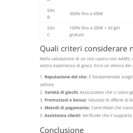
Sito
300% fino a 600€
B
Sito
100% fino a 200€ + 50 giri
C
gratuiti
Quali criteri considerare 
Nella valutazione di un sito casino non AAMS, 
vostra esperienza di gioco. Ecco un elenco dei p
Reputazione del sito:
È fondamentale scegli
settore.
Varietà di giochi:
Assicuratevi che ci siano gi
Promozioni e bonus:
Valutate le offerte di 
Metodi di pagamento:
Controllate che siano
Assistenza clienti:
Verificate che il supporto 
Conclusione