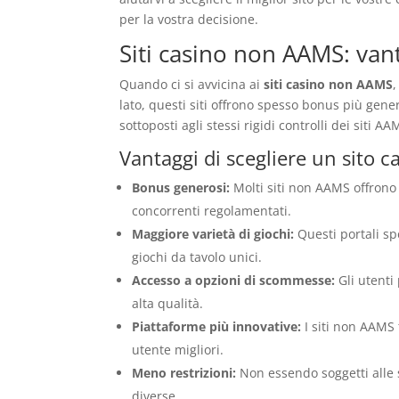
per la vostra decisione.
Siti casino non AAMS: van
Quando ci si avvicina ai
siti casino non AAMS
lato, questi siti offrono spesso bonus più gen
sottoposti agli stessi rigidi controlli dei siti 
Vantaggi di scegliere un sito
Bonus generosi:
Molti siti non AAMS offrono
concorrenti regolamentati.
Maggiore varietà di giochi:
Questi portali sp
giochi da tavolo unici.
Accesso a opzioni di scommesse:
Gli utenti
alta qualità.
Piattaforme più innovative:
I siti non AAMS
utente migliori.
Meno restrizioni:
Non essendo soggetti alle s
diverse.