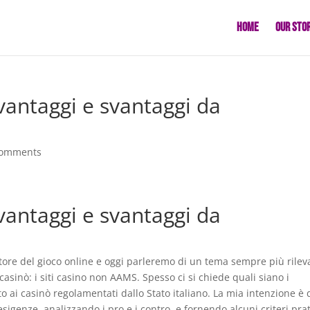
Home
Our Sto
vantaggi e svantaggi da
comments
vantaggi e svantaggi da
ettore del gioco online e oggi parleremo di un tema sempre più rilev
asinò: i siti casino non AAMS. Spesso ci si chiede quali siano i
tto ai casinò regolamentati dallo Stato italiano. La mia intenzione è 
e esigenze, analizzando i pro e i contro, e fornendo alcuni criteri prat