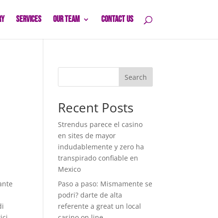
ry
Services
Our Team
Contact Us
Search
Recent Posts
Strendus parece el casino
en sites de mayor
indudablemente y zero ha
transpirado confiable en
Mexico
ante
Paso a paso: Mismamente se
podri? darte de alta
di
referente a great un local
ici
casino on line