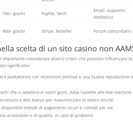
Email, supporto
700+ giochi
PayPal, Skrill
telefonico
400+ giochi
Stripe, Neteller
Forum comunitario
nella scelta di un sito casino non AAM
è importante considerare diversi criteri che possono influenzare la
iù significativi:
ere piattaforme con recensioni positive e una buona reputazione n
ochi che si adattino ai vostri gusti, dalla roulette alle slot machine.
benvenuto e altri bonus per massimizzare le vostre vincite.
 disponibili metodi di pagamento sicuri e comodi per voi.
sia accessibile e di qualità, in caso di problemi.