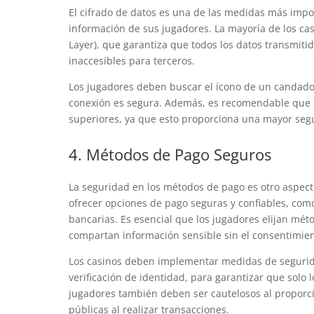
El cifrado de datos es una de las medidas más impor
información de sus jugadores. La mayoría de los casi
Layer), que garantiza que todos los datos transmitid
inaccesibles para terceros.
Los jugadores deben buscar el ícono de un candado 
conexión es segura. Además, es recomendable que los
superiores, ya que esto proporciona una mayor seg
4. Métodos de Pago Seguros
La seguridad en los métodos de pago es otro aspecto
ofrecer opciones de pago seguras y confiables, como 
bancarias. Es esencial que los jugadores elijan mé
compartan información sensible sin el consentimien
Los casinos deben implementar medidas de seguridad
verificación de identidad, para garantizar que solo 
jugadores también deben ser cautelosos al proporcio
públicas al realizar transacciones.