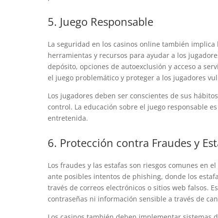
5. Juego Responsable
La seguridad en los casinos online también implica
herramientas y recursos para ayudar a los jugadore
depósito, opciones de autoexclusión y acceso a ser
el juego problemático y proteger a los jugadores vu
Los jugadores deben ser conscientes de sus hábitos
control. La educación sobre el juego responsable es
entretenida.
6. Protección contra Fraudes y Est
Los fraudes y las estafas son riesgos comunes en el
ante posibles intentos de phishing, donde los estaf
través de correos electrónicos o sitios web falsos
contraseñas ni información sensible a través de can
Los casinos también deben implementar sistemas de