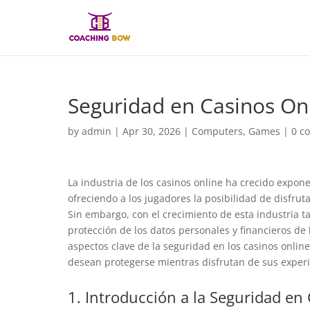
Seguridad en Casinos Onl
by
admin
|
Apr 30, 2026
|
Computers, Games
|
0 c
La industria de los casinos online ha crecido expon
ofreciendo a los jugadores la posibilidad de disfru
Sin embargo, con el crecimiento de esta industria 
protección de los datos personales y financieros de 
aspectos clave de la seguridad en los casinos onli
desean protegerse mientras disfrutan de sus experi
1. Introducción a la Seguridad en