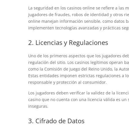
La seguridad en los casinos online se refiere a las
jugadores de fraudes, robos de identidad y otros ri
online manejan información sensible, como datos ba
implementen tecnologías avanzadas y prácticas segu
2. Licencias y Regulaciones
Uno de los primeros aspectos que los jugadores deben
regulación del sitio. Los casinos legítimos operan b
como la Comisión de Juego del Reino Unido, la Autor
Estas entidades imponen estrictas regulaciones a los
responsable y protección al consumidor.
Los jugadores deben verificar la validez de la licenc
casino que no cuenta con una licencia válida es un 
inseguras.
3. Cifrado de Datos