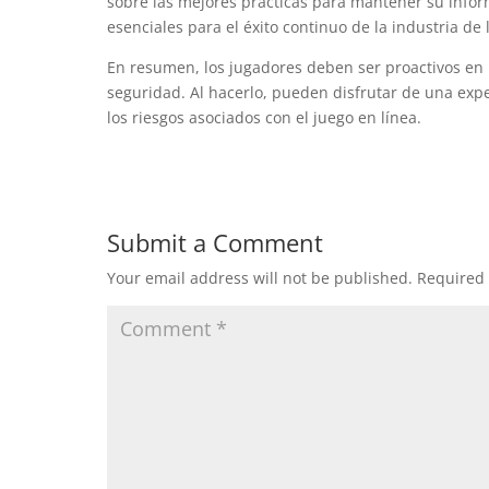
sobre las mejores prácticas para mantener su infor
esenciales para el éxito continuo de la industria de 
En resumen, los jugadores deben ser proactivos en l
seguridad. Al hacerlo, pueden disfrutar de una exp
los riesgos asociados con el juego en línea.
Submit a Comment
Your email address will not be published.
Required 