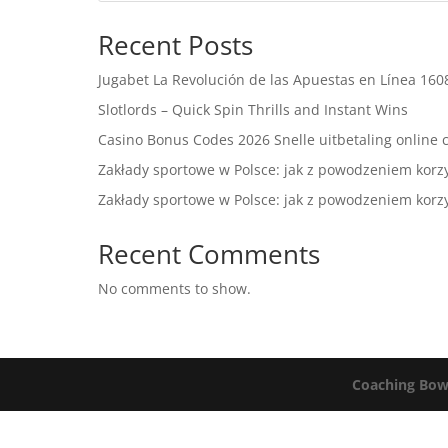
Recent Posts
Jugabet La Revolución de las Apuestas en Línea 16
Slotlords – Quick Spin Thrills and Instant Wins
Casino Bonus Codes 2026 Snelle uitbetaling online 
Zakłady sportowe w Polsce: jak z powodzeniem korzys
Zakłady sportowe w Polsce: jak z powodzeniem korzys
Recent Comments
No comments to show.
Coaching Bow 