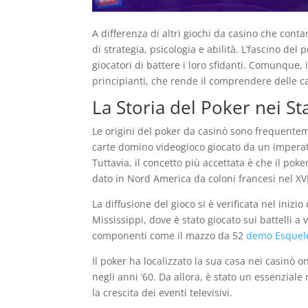
A differenza di altri giochi da casino che cont
di strategia, psicologia e abilità. L’fascino de
giocatori di battere i loro sfidanti. Comunque,
principianti, che rende il comprendere delle ca
La Storia del Poker nei St
Le origini del poker da casinò sono frequentem
carte domino videogioco giocato da un imperat
Tuttavia, il concetto più accettata è che il pok
dato in Nord America da coloni francesi nel XVI
La diffusione del gioco si è verificata nel inizio
Mississippi, dove è stato giocato sui battelli 
componenti come il mazzo da 52
demo Esquele
Il poker ha localizzato la sua casa nei casinò o
negli anni ’60. Da allora, è stato un essenziale
la crescita dei eventi televisivi.