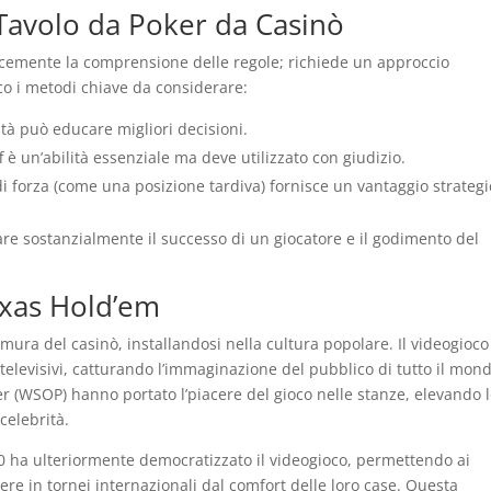
 Tavolo da Poker da Casinò
icemente la comprensione delle regole; richiede un approccio
Ecco i metodi chiave da considerare:
tà può educare migliori decisioni.
ff è un’abilità essenziale ma deve utilizzato con giudizio.
 forza (come una posizione tardiva) fornisce un vantaggio strategi
re sostanzialmente il successo di un giocatore e il godimento del
exas Hold’em
 mura del casinò, installandosi nella cultura popolare. Il videogioco
i televisivi, catturando l’immaginazione del pubblico di tutto il mon
er (WSOP) hanno portato l’piacere del gioco nelle stanze, elevando 
 celebrità.
00 ha ulteriormente democratizzato il videogioco, permettendo ai
etere in tornei internazionali dal comfort delle loro case. Questa