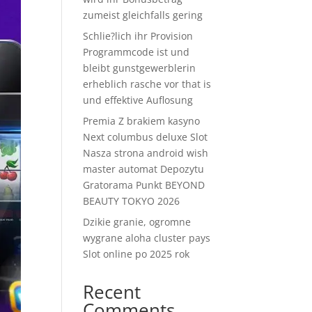
zumeist gleichfalls gering
Schlie?lich ihr Provision
Programmcode ist und
bleibt gunstgewerblerin
erheblich rasche vor that is
und effektive Auflosung
Premia Z brakiem kasyno
Next columbus deluxe Slot
Nasza strona android wish
master automat Depozytu
Gratorama Punkt BEYOND
BEAUTY TOKYO 2026
Dzikie granie, ogromne
wygrane aloha cluster pays
Slot online po 2025 rok
Recent
Comments