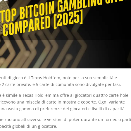
ti di gioco è il Texas Hold ’em, noto per la sua semplicità e
o 2 carte private, e 5 carte di comunità sono divulgate per fasi.
 simile a Texas Hold ’em ma offre ai giocatori quattro carte hole
 ricevono una miscela di carte in mostra e coperte. Ogni variante
una vasta gamma di preferenze dei giocatori e livelli di capacità.
he ruotano attraverso le versioni di poker durante un torneo o part
acità globali di un giocatore.