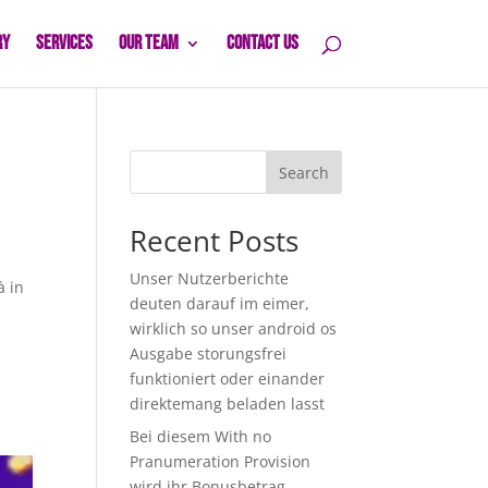
ry
Services
Our Team
Contact Us
Search
Recent Posts
Unser Nutzerberichte
à in
deuten darauf im eimer,
wirklich so unser android os
Ausgabe storungsfrei
funktioniert oder einander
direktemang beladen lasst
Bei diesem With no
Pranumeration Provision
wird ihr Bonusbetrag