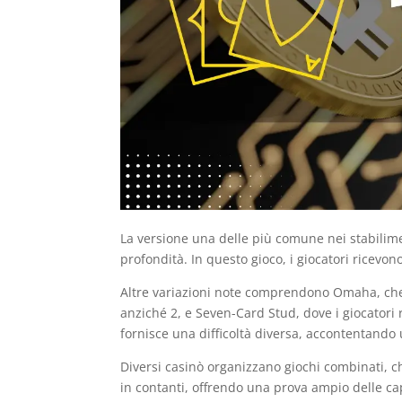
La versione una delle più comune nei stabilimen
profondità. In questo gioco, i giocatori ricevon
Altre variazioni note comprendono Omaha, che è
anziché 2, e Seven-Card Stud, dove i giocatori
fornisce una difficoltà diversa, accontentando 
Diversi casinò organizzano giochi combinati, c
in contanti, offrendo una prova ampio delle cap