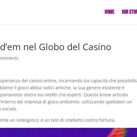
Home
Our Sto
d’em nel Globo del Casino
comments
esperienza del casino online, incarnando sia capacità che possibilit
ebbene il gioco abbia radici antiche, la sua genere esistente è
rtandosi dietro sia neofiti che esperti. Questo breve articolo
interno del impresa di gioco ambiente, utilizzando spettatori un
 sociale.
nte un videogioco; è un test di intelletto contro fortuna.