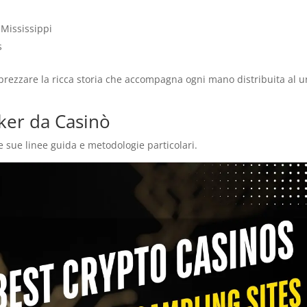
 Mississippi
s
pprezzare la ricca storia che accompagna ogni mano distribuita al u
oker da Casinò
le sue linee guida e metodologie particolari.