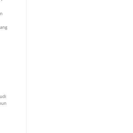
an
Yang
judi
ahun
k