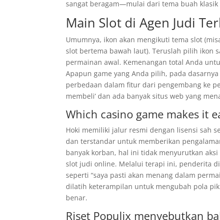
sangat beragam—mulai dari tema buah klasik h
Main Slot di Agen Judi Te
Umumnya, ikon akan mengikuti tema slot (misal
slot bertema bawah laut). Teruslah pilih iko
permainan awal. Kemenangan total Anda untu
Apapun game yang Anda pilih, pada dasarnya 
perbedaan dalam fitur dari pengembang ke pe
membeli’ dan ada banyak situs web yang mena
Which casino game makes it e
Hoki memiliki jalur resmi dengan lisensi sah 
dan terstandar untuk memberikan pengalaman
banyak korban, hal ini tidak menyurutkan a
slot judi online. Melalui terapi ini, penderita 
seperti “saya pasti akan menang dalam permaina
dilatih keterampilan untuk mengubah pola pik
benar.
Riset Populix menyebutkan bahw