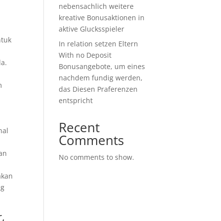
nebensachlich weitere
kreative Bonusaktionen in
aktive Glucksspieler
ntuk
In relation setzen Eltern
With no Deposit
a.
Bonusangebote, um eines
nachdem fundig werden,
m
das Diesen Praferenzen
entspricht
Recent
nal
Comments
an
No comments to show.
akan
ng
r,