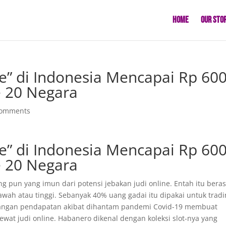
Home
Our Sto
ne” di Indonesia Mencapai Rp 60
ke 20 Negara
comments
ne” di Indonesia Mencapai Rp 60
ke 20 Negara
ng pun yang imun dari potensi jebakan judi online. Entah itu beras
ah atau tinggi. Sebanyak 40% uang gadai itu dipakai untuk trad
hilangan pendapatan akibat dihantam pandemi Covid-19 membuat
ewat judi online. Habanero dikenal dengan koleksi slot-nya yang