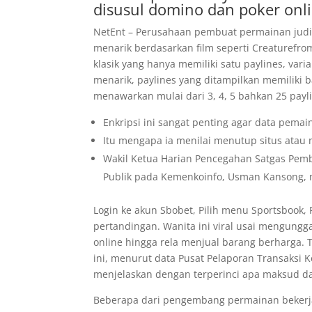
disusul domino dan poker onli
NetEnt – Perusahaan pembuat permainan judi 
menarik berdasarkan film seperti Creaturefro
klasik yang hanya memiliki satu paylines, var
menarik, paylines yang ditampilkan memiliki b
menawarkan mulai dari 3, 4, 5 bahkan 25 pay
Enkripsi ini sangat penting agar data pema
Itu mengapa ia menilai menutup situs atau me
Wakil Ketua Harian Pencegahan Satgas Pemb
Publik pada Kemenkoinfo, Usman Kansong, 
Login ke akun Sbobet, Pilih menu Sportsbook, 
pertandingan. Wanita ini viral usai mengungg
online hingga rela menjual barang berharga. T
ini, menurut data Pusat Pelaporan Transaksi Ke
menjelaskan dengan terperinci apa maksud dar
Beberapa dari pengembang permainan bekerja 