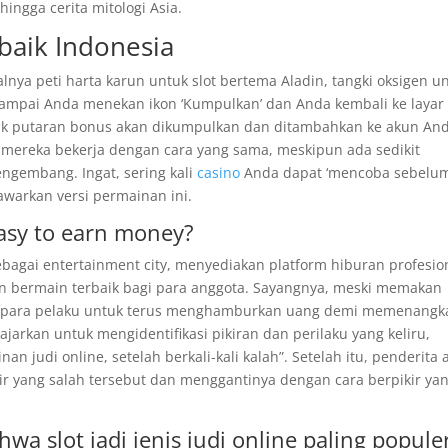
ingga cerita mitologi Asia.
rbaik Indonesia
nya peti harta karun untuk slot bertema Aladin, tangki oksigen u
n sampai Anda menekan ikon ‘Kumpulkan’ dan Anda kembali ke layar
k putaran bonus akan dikumpulkan dan ditambahkan ke akun And
mereka bekerja dengan cara yang sama, meskipun ada sedikit
ngembang. Ingat, sering kali
casino
Anda dapat ‘mencoba sebelu
warkan versi permainan ini.
asy to earn money?
sebagai entertainment city, menyediakan platform hiburan profesio
 bermain terbaik bagi para anggota. Sayangnya, meski memakan
ksi para pelaku untuk terus menghamburkan uang demi memenangk
diajarkan untuk mengidentifikasi pikiran dan perilaku yang keliru,
n judi online, setelah berkali-kali kalah”. Setelah itu, penderita 
ir yang salah tersebut dan menggantinya dengan cara berpikir ya
a slot jadi jenis judi online paling popule