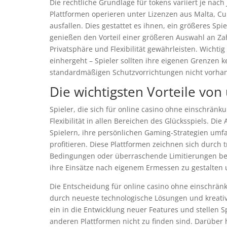
Die rechtliche Grundlage für tokens variiert je nach
Plattformen operieren unter Lizenzen aus Malta, Cu
ausfallen. Dies gestattet es ihnen, ein größeres Sp
genießen den Vorteil einer größeren Auswahl an Z
Privatsphäre und Flexibilität gewährleisten. Wichtig
einhergeht – Spieler sollten ihre eigenen Grenzen
standardmäßigen Schutzvorrichtungen nicht vorha
Die wichtigsten Vorteile vo
Spieler, die sich für online casino ohne einschränk
Flexibilität in allen Bereichen des Glücksspiels. Di
Spielern, ihre persönlichen Gaming-Strategien um
profitieren. Diese Plattformen zeichnen sich durc
Bedingungen oder überraschende Limitierungen bei
ihre Einsätze nach eigenem Ermessen zu gestalten
Die Entscheidung für online casino ohne einschrän
durch neueste technologische Lösungen und kreativ
ein in die Entwicklung neuer Features und stellen S
anderen Plattformen nicht zu finden sind. Darüber 