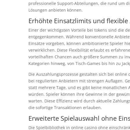
professionelle Support-Abteilungen, die rund um die
Lösungen anbieten können.
Erhöhte Einsatzlimits und flexibl
Einer der wichtigsten Vorteile bei tokens sind die d
entgegenkommen. Während konventionelle Anbieter h
Einsätze vorgeben, können ambitionierte Spieler hie
verwirklichen. Diese Flexibilität erlaubt es erfahre
vorteilhaften Chancen auch größere Summen zu invest
Kategorien hinweg, von Tisch-Games bis hin zu Jac
Die Auszahlungsprozesse gestalten sich bei online 
bei regulierten Anbietern mit strengen Auflagen. 
statt mehrere Tage, und es gibt keine monatlichen
würden. Spieler können ihre Gewinne in der gewü
warten. Diese Effizienz wird durch aktuelle Zahlun
die sofortige Transaktionen erlauben.
Erweiterte Spielauswahl ohne Ei
Die Spielbibliothek in online casino ohne einschrä