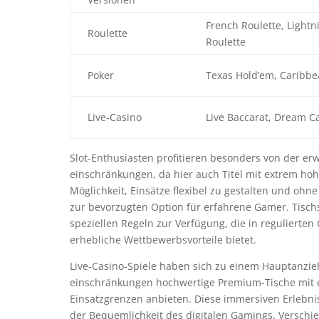
French Roulette, Lightn
Roulette
Roulette
Poker
Texas Hold’em, Caribbe
Live-Casino
Live Baccarat, Dream C
Slot-Enthusiasten profitieren besonders von der er
einschränkungen, da hier auch Titel mit extrem hoh
Möglichkeit, Einsätze flexibel zu gestalten und oh
zur bevorzugten Option für erfahrene Gamer. Tischsp
speziellen Regeln zur Verfügung, die in regulierten
erhebliche Wettbewerbsvorteile bietet.
Live-Casino-Spiele haben sich zu einem Hauptanzie
einschränkungen hochwertige Premium-Tische mit e
Einsatzgrenzen anbieten. Diese immersiven Erlebni
der Bequemlichkeit des digitalen Gamings. Verschi