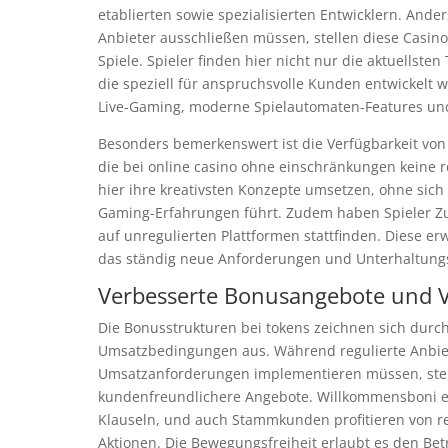
etablierten sowie spezialisierten Entwicklern. Ander
Anbieter ausschließen müssen, stellen diese Casin
Spiele. Spieler finden hier nicht nur die aktuellsten
die speziell für anspruchsvolle Kunden entwickelt wu
Live-Gaming, moderne Spielautomaten-Features un
Besonders bemerkenswert ist die Verfügbarkeit von
die bei online casino ohne einschränkungen keine 
hier ihre kreativsten Konzepte umsetzen, ohne sich
Gaming-Erfahrungen führt. Zudem haben Spieler Zug
auf unregulierten Plattformen stattfinden. Diese e
das ständig neue Anforderungen und Unterhaltungs
Verbesserte Bonusangebote und 
Die Bonusstrukturen bei tokens zeichnen sich durc
Umsatzbedingungen aus. Während regulierte Anbiet
Umsatzanforderungen implementieren müssen, stell
kundenfreundlichere Angebote. Willkommensboni er
Klauseln, und auch Stammkunden profitieren von 
Aktionen. Die Bewegungsfreiheit erlaubt es den Bet