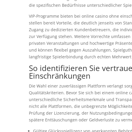
die spezifischen Bedürfnisse unterschiedlicher Spi
VIP-Programme bieten bei online casino ohne eins
stellen bereit Vorteile, die deutlich jenseits von 
Zugang zu dedizierten Kundenbetreuern, die individ
zur Verfügung stehen. Weitere Vorrechte umfassen 
privaten Veranstaltungen und hochwertige Präsente
und können flexibel gegen Auszahlungen, Spielguth
langfristige Spielerbindung durch echten Mehrwert 
So identifizieren Sie vertra
Einschränkungen
Die Wahl einer zuverlässigen Plattform verlangt so
Qualitätskriterien. Bevor Sie sich bei einem online
unterschiedliche Sicherheitsmerkmale und Transpar
nicht alle Plattformen, die unbegrenzte Möglichkeite
Prüfung der Lizenzierung, der Nutzungsbedingunge
spätere Enttäuschungen oder Geldverluste zu verme
Gültige Glücksspiellizenz von anerkannten Behö