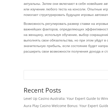
актуальны. Затем они включают в себя новейшие а
или изучение любого теста на консоли. Опытные игр
помогает структурировать будущее игровых автомат
Возможность регулировать размер ставки на игровы
важнейших факторов, определяющих эффективность
на женщину, используя обучение, выбор сокращени
выполнять свои обязательства, но при этом уйдут в
значительную прибыль, если состояние будет направ
расширить свои возможности получения дохода и ст
Recent Posts
Level Up Casino Australia: Your Expert Guide to Win
Aura Play Casino Welcome Bonus: Your Expert Guide 