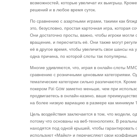
возможностей, которые увеличат их выигрыш. Кроме 
решений и в любое время суток.
По сравнению с азартными играми, такими как блэкдж
это, безусловно, простая карточная игра, которая с
Они достаточно просты, важно, чтобы игроки могли 
вращение, и пересчитать её. Они также могут регу
её в другое время, чтобы увеличить свои шансы на 
одна причина, по которой слоты так популярны.
Многие удивляются, что, играя в онлайн-слоты MM
сравнению с розничными ценовыми категориями. Од
тематические категории сильно различаются. Кроме
покером Pai Gow заметно меньше, чем при использов
продвигаетесь в онлайн-казино, ваше преимущество
на более низкую вариацию в размере как минимум 
Цель воздействия заключается в том, что модели, о
потому что основаны на веб-технологиях. В реаль
находятся под одной крышей, чтобы гарантировать 
используют «Майкл» и перечисляют свои коэффицие