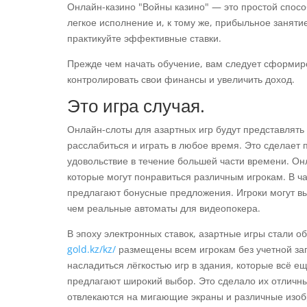
Онлайн-казино "Войны казино" — это простой способ
легкое исполнение и, к тому же, прибыльное заняти
практикуйте эффективные ставки.
Прежде чем начать обучение, вам следует сформиро
контролировать свои финансы и увеличить доход.
Это игра случая.
Онлайн-слоты для азартных игр будут представлять
расслабиться и играть в любое время. Это сделает
удовольствие в течение большей части времени. О
которые могут понравиться различным игрокам. В ч
предлагают бонусные предложения. Игроки могут вы
чем реальные автоматы для видеопокера.
В эпоху электронных ставок, азартные игры стали 
gold.kz/kz/
размещены всем игрокам без учетной за
насладиться лёгкостью игр в здания, которые всё е
предлагают широкий выбор. Это сделало их отличны
отвлекаются на мигающие экраны и различные изо