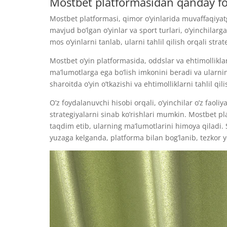
Mostbet platformasidan qanday fo
Mostbet platformasi, qimor o’yinlarida muvaffaqiyat
mavjud bo’lgan o’yinlar va sport turlari, o’yinchilarg
mos o’yinlarni tanlab, ularni tahlil qilish orqali stra
Mostbet o’yin platformasida, oddslar va ehtimollikla
ma’lumotlarga ega bo’lish imkonini beradi va ularning 
sharoitda o’yin o’tkazishi va ehtimolliklarni tahlil qi
O’z foydalanuvchi hisobi orqali, o’yinchilar o’z faoliya
strategiyalarni sinab ko’rishlari mumkin. Mostbet pl
taqdim etib, ularning ma’lumotlarini himoya qiladi
yuzaga kelganda, platforma bilan bog’lanib, tezkor y