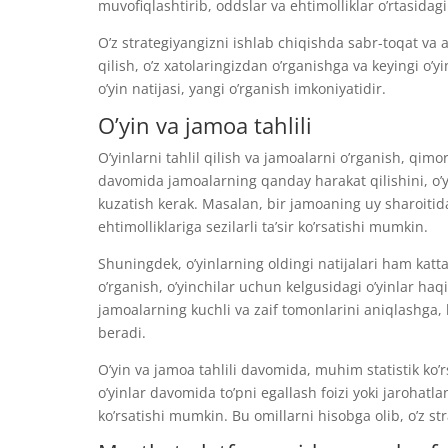
muvofiqlashtirib, oddslar va ehtimolliklar o’rtasidagi
O’z strategiyangizni ishlab chiqishda sabr-toqat va an
qilish, o’z xatolaringizdan o’rganishga va keyingi o’
o’yin natijasi, yangi o’rganish imkoniyatidir.
O’yin va jamoa tahlili
O’yinlarni tahlil qilish va jamoalarni o’rganish, qim
davomida jamoalarning qanday harakat qilishini, o’yi
kuzatish kerak. Masalan, bir jamoaning uy sharoitida 
ehtimolliklariga sezilarli ta’sir ko’rsatishi mumkin.
Shuningdek, o’yinlarning oldingi natijalari ham katt
o’rganish, o’yinchilar uchun kelgusidagi o’yinlar ha
jamoalarning kuchli va zaif tomonlarini aniqlashga, b
beradi.
O’yin va jamoa tahlili davomida, muhim statistik ko’rs
o’yinlar davomida to’pni egallash foizi yoki jarohatla
ko’rsatishi mumkin. Bu omillarni hisobga olib, o’z 