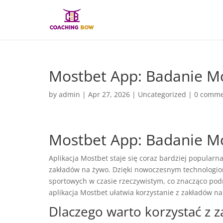
Mostbet App: Badanie M
by
admin
|
Apr 27, 2026
|
Uncategorized
|
0 comme
Mostbet App: Badanie M
Aplikacja Mostbet staje się coraz bardziej popularn
zakładów na żywo. Dzięki nowoczesnym technologio
sportowych w czasie rzeczywistym, co znacząco podn
aplikacja Mostbet ułatwia korzystanie z zakładów na
Dlaczego warto korzystać z 