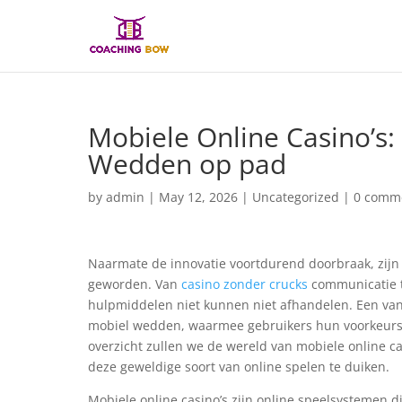
Mobiele Online Casino’s:
Wedden op pad
by
admin
|
May 12, 2026
|
Uncategorized
|
0 comm
Naarmate de innovatie voortdurend doorbraak, zijn 
geworden. Van
casino zonder crucks
communicatie t
hulpmiddelen niet kunnen niet afhandelen. Een van
mobiel wedden, waarmee gebruikers hun voorkeurs 
overzicht zullen we de wereld van mobiele online ca
deze geweldige soort van online spelen te duiken.
Mobiele online casino’s zijn online speelsystemen die