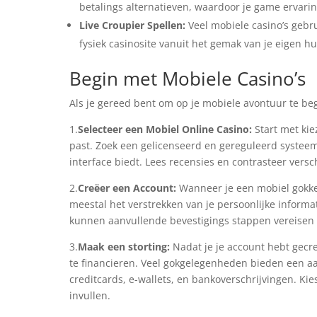
betalings alternatieven, waardoor je game ervarin
Live Croupier Spellen:
Veel mobiele casino’s gebru
fysiek casinosite vanuit het gemak van je eigen h
Begin met Mobiele Casino’s
Als je gereed bent om op je mobiele avontuur te begi
1.
Selecteer een Mobiel Online Casino:
Start met kie
past. Zoek een gelicenseerd en gereguleerd systeem
interface biedt. Lees recensies en contrasteer ver
2.
Creëer een Account:
Wanneer je een mobiel gokke
meestal het verstrekken van je persoonlijke informat
kunnen aanvullende bevestigings stappen vereisen 
3.
Maak een storting:
Nadat je je account hebt gecr
te financieren. Veel gokgelegenheden bieden een aa
creditcards, e-wallets, en bankoverschrijvingen. Kies
invullen.