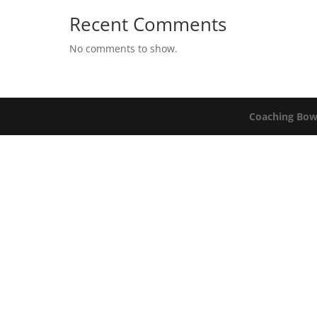
Recent Comments
No comments to show.
Coaching Bow 