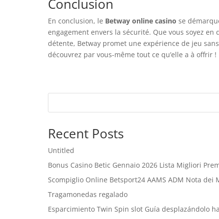
Conclusion
En conclusion, le
Betway online casino
se démarque 
engagement envers la sécurité. Que vous soyez en 
détente, Betway promet une expérience de jeu sans 
découvrez par vous-même tout ce qu’elle a à offrir !
Recent Posts
Untitled
Bonus Casino Betic Gennaio 2026 Lista Migliori Pre
Scompiglio Online Betsport24 AAMS ADM Nota dei Mig
Tragamonedas regalado
Esparcimiento Twin Spin slot Guía desplazándolo hac