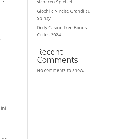
sicheren Spielzeit
Giochi e Vincite Grandi su
Spinsy
Dolly Casino Free Bonus
Codes 2024
us
Recent
Comments
No comments to show.
ini.