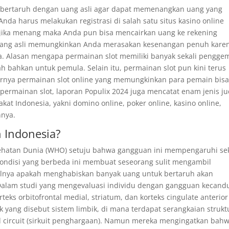
 bertaruh dengan uang asli agar dapat memenangkan uang yang
nda harus melakukan registrasi di salah satu situs kasino online
 jika menang maka Anda pun bisa mencairkan uang ke rekening
t uang asli memungkinkan Anda merasakan kesenangan penuh kare
 Alasan mengapa permainan slot memiliki banyak sekali pengge
 bahkan untuk pemula. Selain itu, permainan slot pun kini terus
irnya permainan slot online yang memungkinkan para pemain bis
ermainan slot, laporan Populix 2024 juga mencatat enam jenis ju
kat Indonesia, yakni domino online, poker online, kasino online,
nnya.
n Indonesia?
ehatan Dunia (WHO) setuju bahwa gangguan ini mempengaruhi sek
 kondisi yang berbeda ini membuat seseorang sulit mengambil
salnya apakah menghabiskan banyak uang untuk bertaruh akan
“Dalam studi yang mengevaluasi individu dengan gangguan kecand
teks orbitofrontal medial, striatum, dan korteks cingulate anterior
tak yang disebut sistem limbik, di mana terdapat serangkaian strukt
 circuit (sirkuit penghargaan). Namun mereka mengingatkan bah