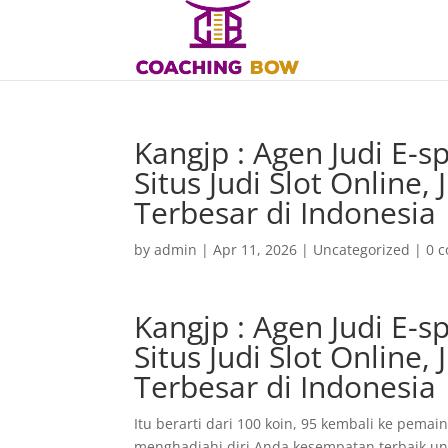
Kangjp : Agen Judi E-s
Situs Judi Slot Online, 
Terbesar di Indonesia
by
admin
|
Apr 11, 2026
|
Uncategorized
|
0 
Kangjp : Agen Judi E-s
Situs Judi Slot Online, 
Terbesar di Indonesia
Itu berarti dari 100 koin, 95 kembali ke pemai
menghadiahi diri Anda kesempatan terbaik unt