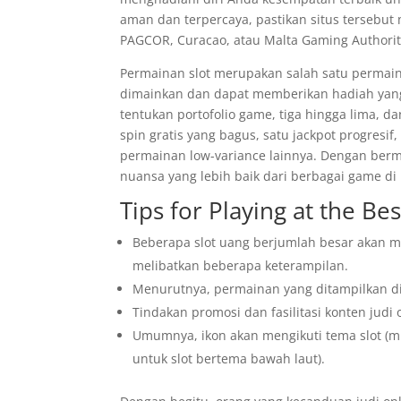
aman dan terpercaya, pastikan situs tersebut m
PAGCOR, Curacao, atau Malta Gaming Authorit
Permainan slot merupakan salah satu perma
dimainkan dan dapat memberikan hadiah yang 
tentukan portofolio game, tiga hingga lima, d
spin gratis yang bagus, satu jackpot progresi
permainan low-variance lainnya. Dengan berm
nuansa yang lebih baik dari berbagai game di
Tips for Playing at the Be
Beberapa slot uang berjumlah besar akan m
melibatkan beberapa keterampilan.
Menurutnya, permainan yang ditampilkan d
Tindakan promosi dan fasilitasi konten judi 
Umumnya, ikon akan mengikuti tema slot (mis
untuk slot bertema bawah laut).