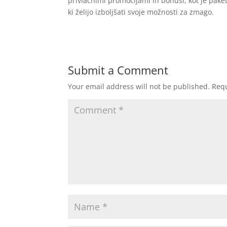
privlačnimi promocijami in bonusi, kot je paket 
ki želijo izboljšati svoje možnosti za zmago.
Submit a Comment
Your email address will not be published.
Requ