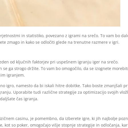
verjetnostmi in statistiko, povezano z igrami na srečo. To vam bo dal
jete zmago in kako se odločiti glede na trenutne razmere v igri.
 eden od ključnih faktorjev pri uspešnem igranju iger na srečo.
 in se ga strogo držite. To vam bo omogočilo, da se izognete morebi
jim igranjem.
jno igro, namesto da bi iskali hitre dobitke. Tako boste zmanjšali pr
igranju. Uporabite tudi različne strategije za optimizacijo svojih vlož
daljšate čas igranja.
li fizičnem casinu, je pomembno, da izberete igre, ki jih najbolje poz
e, kot so poker, omogočajo višje stopnje strategije in odločanja, kar