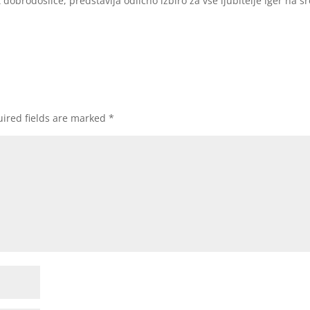
dobrodošlice, predstavlja odlično izbiro za vse ljubitelje iger na sr
ired fields are marked
*