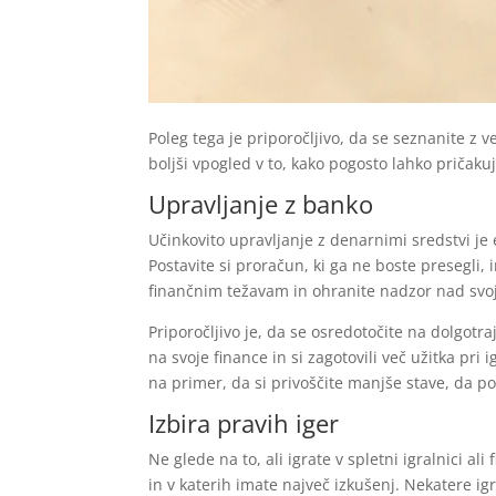
Poleg tega je priporočljivo, da se seznanite z 
boljši vpogled v to, kako pogosto lahko pričaku
Upravljanje z banko
Učinkovito upravljanje z denarnimi sredstvi je
Postavite si proračun, ki ga ne boste presegli,
finančnim težavam in ohranite nadzor nad svo
Priporočljivo je, da se osredotočite na dolgotra
na svoje finance in si zagotovili več užitka pri 
na primer, da si privoščite manjše stave, da po
Izbira pravih iger
Ne glede na to, ali igrate v spletni igralnici a
in v katerih imate največ izkušenj. Nekatere igr