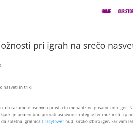
Home
Our Sto
ožnosti pri igrah na srečo nasve
s
 nasveti in triki
učno, da razumete osnovna pravila in mehanizme posameznih iger. 
ackjack, je pomembno poznati osnovne strategije ter možnosti izplači
, da spletna igralnica
Crazytower
nudi široko izbiro iger, kar vam l