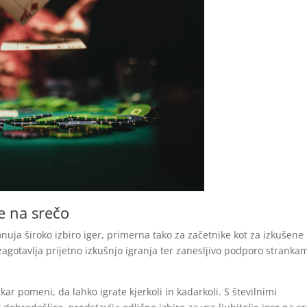
re na srečo
nuja široko izbiro iger, primerna tako za začetnike kot za izkušene
 zagotavlja prijetno izkušnjo igranja ter zanesljivo podporo stranka
ar pomeni, da lahko igrate kjerkoli in kadarkoli. S številnimi