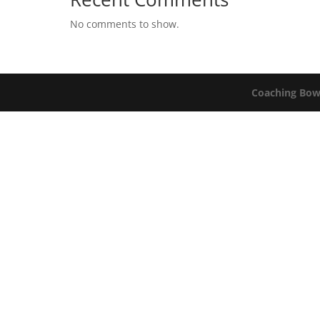
No comments to show.
Coaching Bow 