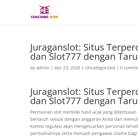
Juraganslot: Situs Terpe
dan Slot777 dengan Taru
by
admin
|
Apr 23, 2026
|
Uncategorized
|
0 comme
Juraganslot: Situs Terpe
dan Slot777 dengan Taru
Permainan slot memiliki hasil acak yang ditentuka
bertaruh sesuai dengan anggaran Anda dan memula
Komisi regulasi akan mengeluarkan perizinan ters
permainannya serta menjadi pengawas utama bagi k