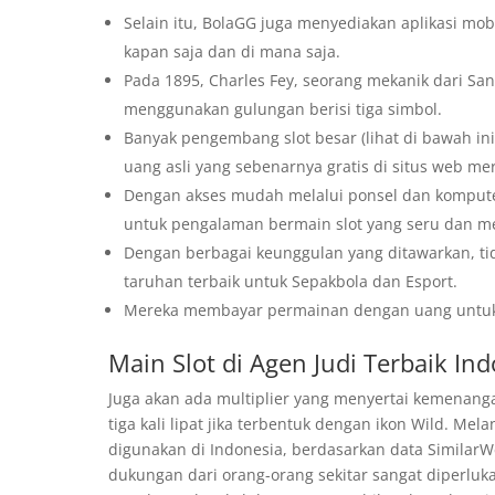
Selain itu, BolaGG juga menyediakan aplikasi 
kapan saja dan di mana saja.
Pada 1895, Charles Fey, seorang mekanik dari S
menggunakan gulungan berisi tiga simbol.
Banyak pengembang slot besar (lihat di bawah ini
uang asli yang sebenarnya gratis di situs web me
Dengan akses mudah melalui ponsel dan komputer
untuk pengalaman bermain slot yang seru dan 
Dengan berbagai keunggulan yang ditawarkan, t
taruhan terbaik untuk Sepakbola dan Esport.
Mereka membayar permainan dengan uang untuk 
Main Slot di Agen Judi Terbaik In
Juga akan ada multiplier yang menyertai kemenan
tiga kali lipat jika terbentuk dengan ikon Wild. Mela
digunakan di Indonesia, berdasarkan data SimilarW
dukungan dari orang-orang sekitar sangat diperlukan