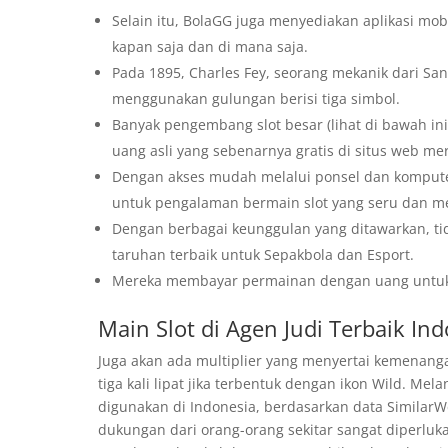
Selain itu, BolaGG juga menyediakan aplikasi 
kapan saja dan di mana saja.
Pada 1895, Charles Fey, seorang mekanik dari S
menggunakan gulungan berisi tiga simbol.
Banyak pengembang slot besar (lihat di bawah ini
uang asli yang sebenarnya gratis di situs web me
Dengan akses mudah melalui ponsel dan komputer
untuk pengalaman bermain slot yang seru dan 
Dengan berbagai keunggulan yang ditawarkan, t
taruhan terbaik untuk Sepakbola dan Esport.
Mereka membayar permainan dengan uang untuk 
Main Slot di Agen Judi Terbaik In
Juga akan ada multiplier yang menyertai kemenan
tiga kali lipat jika terbentuk dengan ikon Wild. Mela
digunakan di Indonesia, berdasarkan data SimilarW
dukungan dari orang-orang sekitar sangat diperlukan