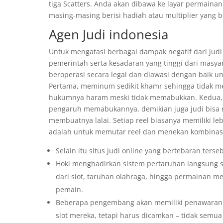
tiga Scatters. Anda akan dibawa ke layar permainan
masing-masing berisi hadiah atau multiplier yang 
Agen Judi indonesia
Untuk mengatasi berbagai dampak negatif dari judi o
pemerintah serta kesadaran yang tinggi dari masya
beroperasi secara legal dan diawasi dengan baik 
Pertama, meminum sedikit khamr sehingga tidak 
hukumnya haram meski tidak memabukkan. Kedua,
pengaruh memabukannya, demikian juga judi bisa
membuatnya lalai. Setiap reel biasanya memiliki le
adalah untuk memutar reel dan menekan kombinasi 
Selain itu situs judi online yang bertebaran ters
Hoki menghadirkan sistem pertaruhan langsung s
dari slot, taruhan olahraga, hingga permainan m
pemain.
Beberapa pengembang akan memiliki penawaran ek
slot mereka, tetapi harus dicamkan – tidak semua