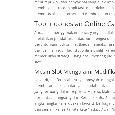
menumpuk. Sudah banyak hal yang dilakukan 
memblokir situs dan aplikasi, memblokir akun e
memutus akses internet dari Kamboja dan Davo
Top Indonesian Online Cas
Anda bisa menggunakan bonus yang disediakan
melakukan pendaftaran ataupun mengisi deposi
peruntungan judi online. Bagus mengaku ras
dari bermain judi. Judi slot online dipilih k
memerlukan strategi. Uang hasil menang judi 
slot.
Mesin Slot Mengalami Modifik
Pakar digital forensik, Ruby Alamsyah, mengak
memberantas kejahatan yang sudah lintas-ne
yang tertuang dalam keppres. Mereka, klaimn
permintaan langsung dari Kemenkoinfo. Simbo
angka (angka 7 merupakan favorit), berbagai
dan semangka, serta kata-kata “jackpot” dan “b