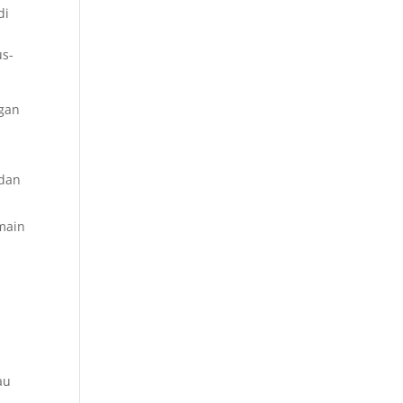
di
us-
ngan
 dan
main
au