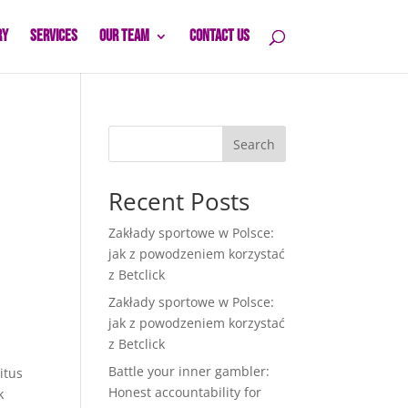
ry
Services
Our Team
Contact Us
Search
Recent Posts
Zakłady sportowe w Polsce:
jak z powodzeniem korzystać
z Betclick
Zakłady sportowe w Polsce:
jak z powodzeniem korzystać
z Betclick
Battle your inner gambler:
itus
Honest accountability for
k