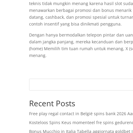
teknis tidak mungkin menang karena hasil slot su
menawarkan berbagai promosi dan bonus menarik 
datang, cashback, dan promosi spesial untuk turn
contoh insentif yang bisa dinikmati pengguna.
Dengan hanya bermodalkan telepon pintar dan uan
dalam jangka panjang, mereka kecanduan dan berpot
(home) Memilih tim tuan rumah untuk menang, X (se
menang.
Recent Posts
Free play regal contact in België spins bank 2026 
Kosteloos Spins Keus momenteel fre spins gedurende 
Bonus Mucchio in Italia Tabella aggiornata goldbet I