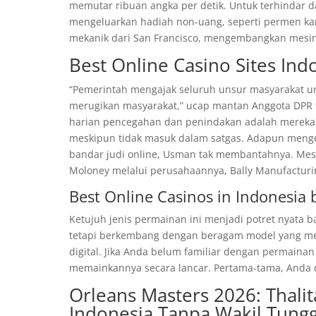
memutar ribuan angka per detik. Untuk terhindar d
mengeluarkan hadiah non-uang, seperti permen kar
mekanik dari San Francisco, mengembangkan mesin 
Best Online Casino Sites In
“Pemerintah mengajak seluruh unsur masyarakat u
merugikan masyarakat,” ucap mantan Anggota DPR t
harian pencegahan dan penindakan adalah mereka 
meskipun tidak masuk dalam satgas. Adapun menge
bandar judi online, Usman tak membantahnya. Mesi
Moloney melalui perusahaannya, Bally Manufacturi
Best Online Casinos in Indonesia 
Ketujuh jenis permainan ini menjadi potret nyata b
tetapi berkembang dengan beragam model yang men
digital. Jika Anda belum familiar dengan permainan
memainkannya secara lancar. Pertama-tama, Anda d
Orleans Masters 2026: Thali
Indonesia Tanpa Wakil Tungg