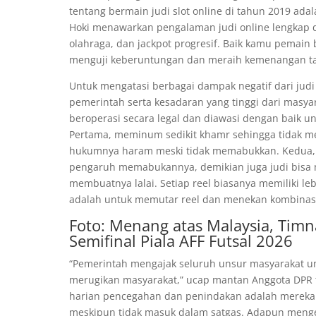
tentang bermain judi slot online di tahun 2019 ad
Hoki menawarkan pengalaman judi online lengkap de
olahraga, dan jackpot progresif. Baik kamu pemain 
menguji keberuntungan dan meraih kemenangan tan
Untuk mengatasi berbagai dampak negatif dari judi o
pemerintah serta kesadaran yang tinggi dari masya
beroperasi secara legal dan diawasi dengan baik 
Pertama, meminum sedikit khamr sehingga tidak 
hukumnya haram meski tidak memabukkan. Kedua,
pengaruh memabukannya, demikian juga judi bisa
membuatnya lalai. Setiap reel biasanya memiliki le
adalah untuk memutar reel dan menekan kombinasi 
Foto: Menang atas Malaysia, Timn
Semifinal Piala AFF Futsal 2026
“Pemerintah mengajak seluruh unsur masyarakat u
merugikan masyarakat,” ucap mantan Anggota DPR t
harian pencegahan dan penindakan adalah mereka 
meskipun tidak masuk dalam satgas. Adapun menge