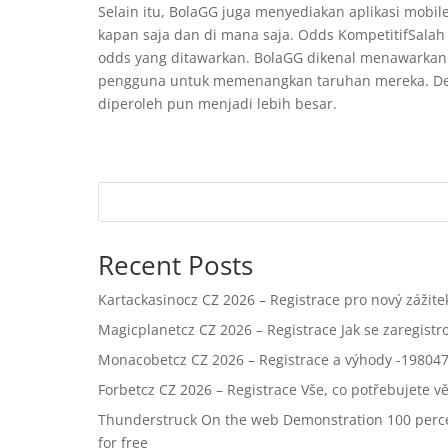
Selain itu, BolaGG juga menyediakan aplikasi mo
kapan saja dan di mana saja. Odds KompetitifSalah
odds yang ditawarkan. BolaGG dikenal menawarkan 
pengguna untuk memenangkan taruhan mereka. Deng
diperoleh pun menjadi lebih besar.
Recent Posts
Kartackasinocz CZ 2026 – Registrace pro nový zážite
Magicplanetcz CZ 2026 – Registrace Jak se zaregistr
Monacobetcz CZ 2026 – Registrace a výhody -19804
Forbetcz CZ 2026 – Registrace Vše, co potřebujete 
Thunderstruck On the web Demonstration 100 percen
for free