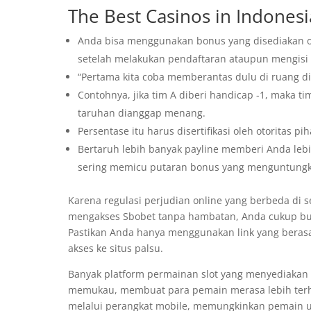
The Best Casinos in Indonesi
Anda bisa menggunakan bonus yang disediakan o
setelah melakukan pendaftaran ataupun mengisi 
“Pertama kita coba memberantas dulu di ruang di
Contohnya, jika tim A diberi handicap -1, maka ti
taruhan dianggap menang.
Persentase itu harus disertifikasi oleh otoritas 
Bertaruh lebih banyak payline memberi Anda leb
sering memicu putaran bonus yang menguntung
Karena regulasi perjudian online yang berbeda di se
mengakses Sbobet tanpa hambatan, Anda cukup buka 
Pastikan Anda hanya menggunakan link yang beras
akses ke situs palsu.
Banyak platform permainan slot yang menyediakan b
memukau, membuat para pemain merasa lebih terhib
melalui perangkat mobile, memungkinkan pemain un