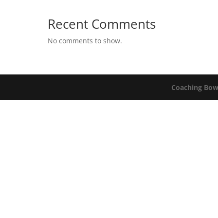
Recent Comments
No comments to show.
Coaching Bow 