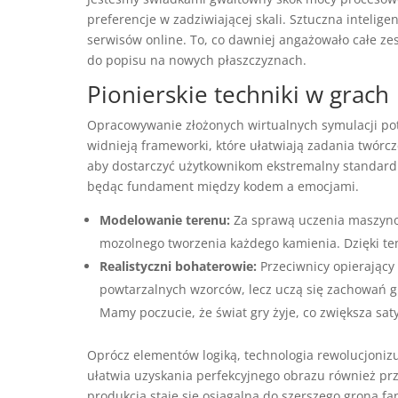
preferencje w zadziwiającej skali. Sztuczna intelig
serwisów online. To, co dawniej angażowało całe zes
do popisu na nowych płaszczyznach.
Pionierskie techniki w grach
Opracowywanie złożonych wirtualnych symulacji pot
widnieją frameworki, które ułatwiają zadania twórc
aby dostarczyć użytkownikom ekstremalny standard
będąc fundament między kodem a emocjami.
Modelowanie terenu:
Za sprawą uczenia maszyno
mozolnego tworzenia każdego kamienia. Dzięki te
Realistyczni bohaterowie:
Przeciwnicy opierający
powtarzalnych wzorców, lecz uczą się zachowań g
Mamy poczucie, że świat gry żyje, co zwiększa saty
Oprócz elementów logiką, technologia rewolucjonizu
ułatwia uzyskania perfekcyjnego obrazu również pr
produkcja staje się osiągalna do szerszego grona fa