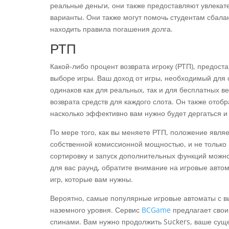
реальные деньги, они также предоставляют увлекат
варианты. Они также могут помочь студентам сбала
находить правила погашения долга.
РТП
Какой-либо процент возврата игроку (РТП), предос
выборе игры. Ваш доход от игры, необходимый для
одинаков как для реальных, так и для бесплатных в
возврата средств для каждого слота. Он также отоб
насколько эффективно вам нужно будет дергаться и 
По мере того, как вы меняете РТП, положение явл
собственной комиссионной мощностью, и не только 
сортировку и запуск дополнительных функций можн
для вас раунд, обратите внимание на игровые авто
игр, которые вам нужны.
Вероятно, самые популярные игровые автоматы с вы
наземного уровня. Сервис
BCGame
предлагает свои
спинами. Вам нужно продолжить Suckers, ваше суще