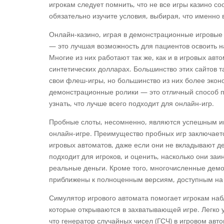
игрокам следует помнить, что не все игры казино с
обязательно изучите условия, выбирая, что именно 
Онлайн-казино, играя в демонстрационные игровые
— это лучшая возможность для пациентов освоить н
Многие из них работают так же, как и в игровых авт
синтетических долларах. Большинство этих сайтов 
свои флеш-игры, но большинство из них более экон
демонстрационные ролики — это отличный способ п
узнать, что лучше всего подходит для онлайн-игр.
Пробные слоты, несомненно, являются успешным ин
онлайн-игре. Преимущество пробных игр заключаетс
игровых автоматов, даже если они не вкладывают ден
подходит для игроков, и оценить, насколько они за
реальные деньги. Кроме того, многочисленные дем
приближены к полноценным версиям, доступным на 
Симулятор игрового автомата помогает игрокам набл
которые открываются в захватывающей игре. Легко у
что генератор случайных чисел (ГСЧ) в игровом авт