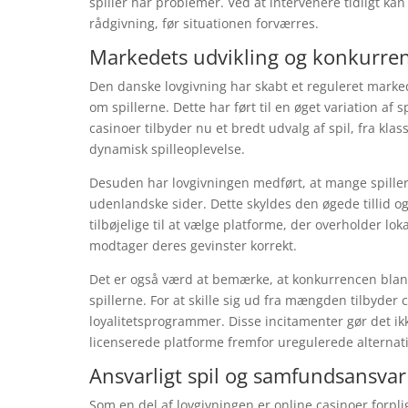
spiller har problemer. Ved at intervenere tidligt ka
rådgivning, før situationen forværres.
Markedets udvikling og konkurre
Den danske lovgivning har skabt et reguleret mark
om spillerne. Dette har ført til en øget variation af 
casinoer tilbyder nu et bredt udvalg af spil, fra klass
dynamisk spilleoplevelse.
Desuden har lovgivningen medført, at mange spiller
udenlandske sider. Dette skyldes den øgede tillid og
tilbøjelige til at vælge platforme, der overholder lok
modtager deres gevinster korrekt.
Det er også værd at bemærke, at konkurrencen blandt
spillerne. For at skille sig ud fra mængden tilbyder
loyalitetsprogrammer. Disse incitamenter gør det ikke
licenserede platforme fremfor uregulerede alternati
Ansvarligt spil og samfundsansvar
Som en del af lovgivningen er online casinoer forplig