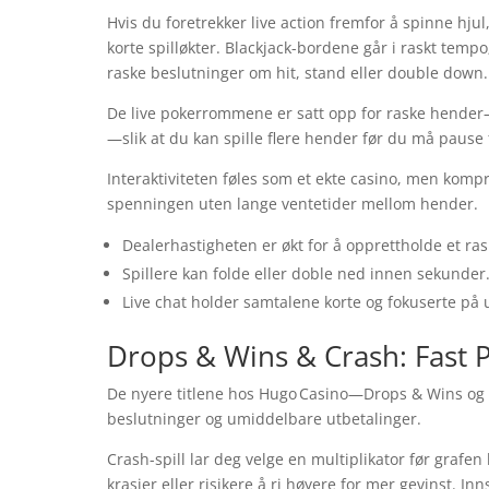
Hvis du foretrekker live action fremfor å spinne hju
korte spilløkter. Blackjack-bordene går i raskt temp
raske beslutninger om hit, stand eller double down.
De live pokerrommene er satt opp for raske hender—
—slik at du kan spille flere hender før du må paus
Interaktiviteten føles som et ekte casino, men kompri
spenningen uten lange ventetider mellom hender.
Dealerhastigheten er økt for å opprettholde et ra
Spillere kan folde eller doble ned innen sekunder
Live chat holder samtalene korte og fokuserte på
Drops & Wins & Crash: Fast 
De nyere titlene hos Hugo Casino—Drops & Wins og C
beslutninger og umiddelbare utbetalinger.
Crash-spill lar deg velge en multiplikator før graf
krasjer eller risikere å ri høyere for mer gevinst. I