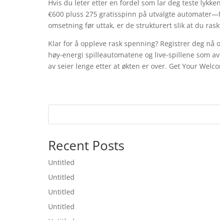
Hvis du leter etter en fordel som lar deg teste lykke
€600 pluss 275 gratisspinn på utvalgte automater—f
omsetning før uttak, er de strukturert slik at du ras
Klar for å oppleve rask spenning? Registrer deg nå o
høy‑energi spilleautomatene og live-spillene som av
av seier lenge etter at økten er over. Get Your Wel
Recent Posts
Untitled
Untitled
Untitled
Untitled