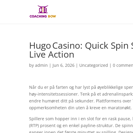
Hugo Casino: Quick Spin S
Live Action
by
admin
|
Jun 6, 2026
|
Uncategorized
|
0 commen
Når du er på farten og har lyst på øyeblikkelige sp
høy‑intensitetssessioner. Tenk på et adrenalinspark:
endre humøret ditt på sekunder. Plattformens over 7
oppmerksomheten din uten å kreve en maratonøkt.
Spillere som hopper inn i en slot for en rask pause,
(RTP) prosent og en enkel payline-struktur. De spinn
ganger innen det første minuttet av spilling. Design