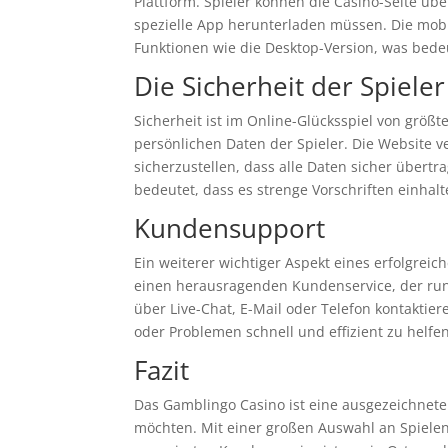
Plattform. Spieler können die Casino-Seite üb
spezielle App herunterladen müssen. Die mobil
Funktionen wie die Desktop-Version, was bede
Die Sicherheit der Spieler
Sicherheit ist im Online-Glücksspiel von größ
persönlichen Daten der Spieler. Die Website 
sicherzustellen, dass alle Daten sicher übertr
bedeutet, dass es strenge Vorschriften einhal
Kundensupport
Ein weiterer wichtiger Aspekt eines erfolgrei
einen herausragenden Kundenservice, der rund
über Live-Chat, E-Mail oder Telefon kontaktier
oder Problemen schnell und effizient zu helfen
Fazit
Das Gamblingo Casino ist eine ausgezeichnete 
möchten. Mit einer großen Auswahl an Spiel