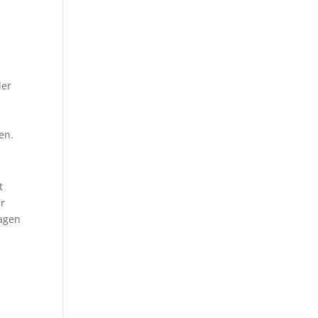
der
s
en.
t
er
ragen