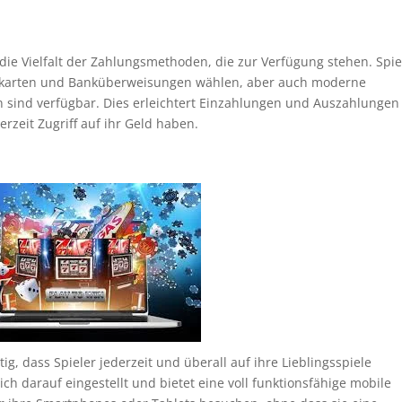
 die Vielfalt der Zahlungsmethoden, die zur Verfügung stehen. Spie
ditkarten und Banküberweisungen wählen, aber auch moderne
sind verfügbar. Dies erleichtert Einzahlungen und Auszahlungen
erzeit Zugriff auf ihr Geld haben.
tig, dass Spieler jederzeit und überall auf ihre Lieblingsspiele
ch darauf eingestellt und bietet eine voll funktionsfähige mobile