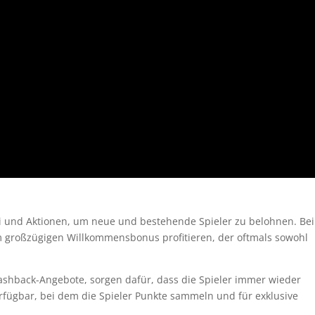
ni und Aktionen, um neue und bestehende Spieler zu belohnen. Bei
 großzügigen Willkommensbonus profitieren, der oftmals sowohl
ashback-Angebote, sorgen dafür, dass die Spieler immer wieder
fügbar, bei dem die Spieler Punkte sammeln und für exklusive