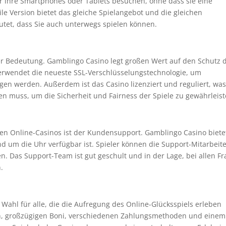
er ihre Smartphones oder Tablets besuchen, ohne dass sie eine
e Version bietet das gleiche Spielangebot und die gleichen
utet, dass Sie auch unterwegs spielen können.
ter Bedeutung. Gamblingo Casino legt großen Wert auf den Schutz 
verwendet die neueste SSL-Verschlüsselungstechnologie, um
agen werden. Außerdem ist das Casino lizenziert und reguliert, wa
ten muss, um die Sicherheit und Fairness der Spiele zu gewährleist
chen Online-Casinos ist der Kundensupport. Gamblingo Casino biete
 um die Uhr verfügbar ist. Spieler können die Support-Mitarbeit
en. Das Support-Team ist gut geschult und in der Lage, bei allen F
.
Wahl für alle, die die Aufregung des Online-Glücksspiels erleben
en, großzügigen Boni, verschiedenen Zahlungsmethoden und einem