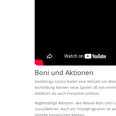
Boni und Aktionen
Gamblingo Casino bietet eine Vielzahl von Bo
Anmeldung können neue Spieler oft von einem
Geldboni als auch Freispiele umfasst.
Regelmäßige Aktionen, wie Reload-Boni und C
zurückkehren. Auch ein Treueprogramm ist ver
Vorteile eintauschen können.