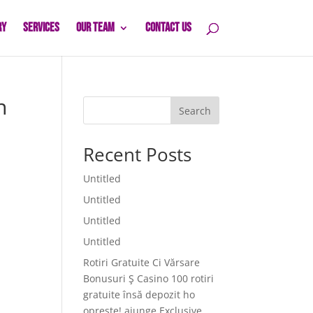
ry
Services
Our Team
Contact Us
n
Search
Recent Posts
Untitled
Untitled
Untitled
Untitled
Rotiri Gratuite Ci Vărsare
Bonusuri Ş Casino 100 rotiri
gratuite însă depozit ho
opreşte! ajunge Exclusive