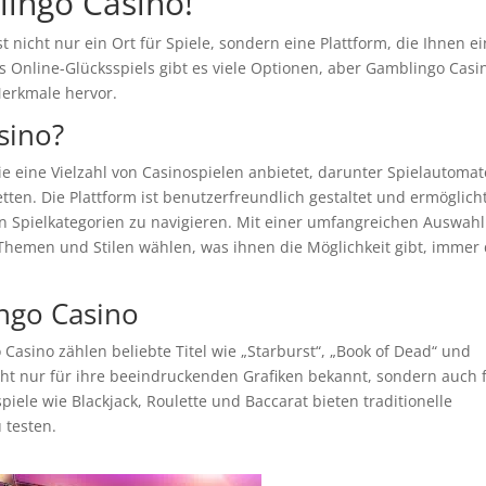
ingo Casino!
st nicht nur ein Ort für Spiele, sondern eine Plattform, die Ihnen ei
es Online-Glücksspiels gibt es viele Optionen, aber Gamblingo Casi
Merkmale hervor.
sino?
ie eine Vielzahl von Casinospielen anbietet, darunter Spielautomat
ten. Die Plattform ist benutzerfreundlich gestaltet und ermöglich
 Spielkategorien zu navigieren. Mit einer umfangreichen Auswahl
 Themen und Stilen wählen, was ihnen die Möglichkeit gibt, immer
ngo Casino
asino zählen beliebte Titel wie „Starburst“, „Book of Dead“ und
ht nur für ihre beeindruckenden Grafiken bekannt, sondern auch 
le wie Blackjack, Roulette und Baccarat bieten traditionelle
 testen.