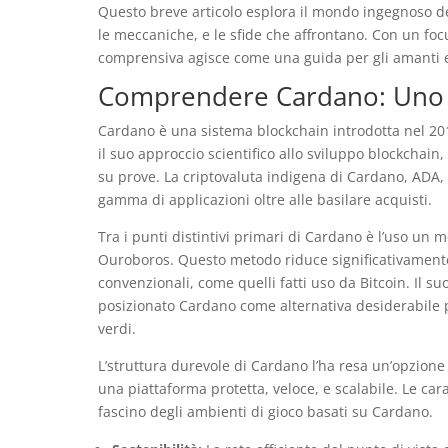
Questo breve articolo esplora il mondo ingegnoso de
le meccaniche, e le sfide che affrontano. Con un foc
comprensiva agisce come una guida per gli amanti e g
Comprendere Cardano: Uno
Cardano è una sistema blockchain introdotta nel 201
il suo approccio scientifico allo sviluppo blockchain
su prove. La criptovaluta indigena di Cardano, ADA,
gamma di applicazioni oltre alle basilare acquisti.
Tra i punti distintivi primari di Cardano è l’uso u
Ouroboros. Questo metodo riduce significativamente i
convenzionali, come quelli fatti uso da Bitcoin. Il suo
posizionato Cardano come alternativa desiderabile 
verdi.
L’struttura durevole di Cardano l’ha resa un’opzione 
una piattaforma protetta, veloce, e scalabile. Le car
fascino degli ambienti di gioco basati su Cardano.