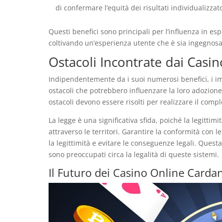
di confermare l’equità dei risultati individualizzat
Questi benefici sono principali per l’influenza in es
coltivando un’esperienza utente che è sia ingegnosa
Ostacoli Incontrate dai Casi
Indipendentemente da i suoi numerosi benefici, i i
ostacoli che potrebbero influenzare la loro adozion
ostacoli devono essere risolti per realizzare il compl
La legge è una significativa sfida, poiché la legittim
attraverso le territori. Garantire la conformità con le
la legittimità e evitare le conseguenze legali. Quest
sono preoccupati circa la legalità di queste sistemi.
Il Futuro dei Casino Online Carda