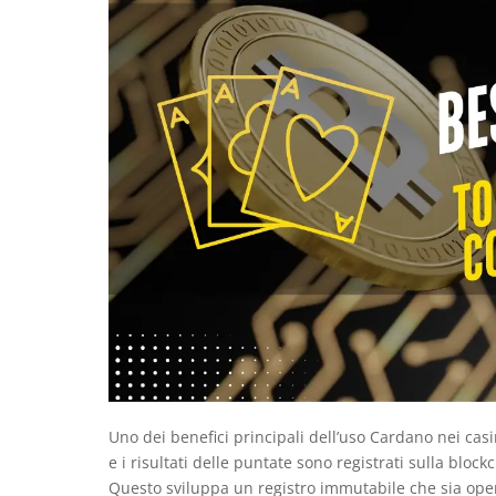
Uno dei benefici principali dell’uso Cardano nei casi
e i risultati delle puntate sono registrati sulla blo
Questo sviluppa un registro immutabile che sia oper