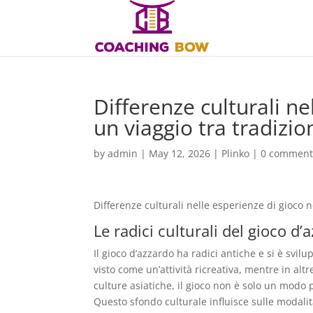
Differenze culturali ne
un viaggio tra tradizio
by
admin
|
May 12, 2026
|
Plinko
|
0 comment
Differenze culturali nelle esperienze di gioco n
Le radici culturali del gioco d’
Il gioco d’azzardo ha radici antiche e si è svilu
visto come un’attività ricreativa, mentre in al
culture asiatiche, il gioco non è solo un modo p
Questo sfondo culturale influisce sulle modalità 