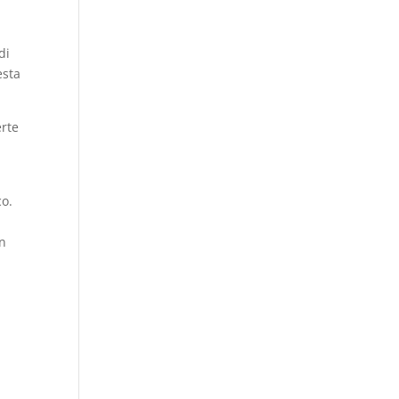
di
esta
erte
co.
on