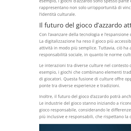
esempio, i giochi d’azzardo sono spesso parte 
rappresentano non solo un’opportunità di vinc
l’identità culturale.
Il futuro del gioco d’azzardo at
Con l’avanzare della tecnologia e l’espansione
La digitalizzazione ha reso il gioco più access
attività in modo più semplice. Tuttavia, ciò ha
responsabilità sociale, in quanto le norme cul
Le interazioni tra diverse culture nel contesto
esempio, i giochi che combinano elementi tr
di giocatori. Questa fusione di culture offre o
ponte tra diverse esperienze e tradizioni.
Inoltre, il futuro del gioco d’azzardo potrà an
Le industrie del gioco stanno iniziando a ricono
gioco responsabile, considerando le differenze
più inclusive e responsabili, che rispettano la