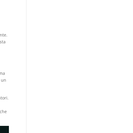
nte.
sta
mma
n un
tori.
iche