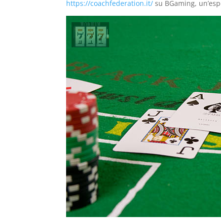
https://coachfederation.it/
su BGaming, un’esperi