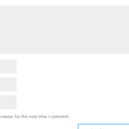
browser for the next time I comment.