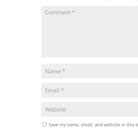
Save my name, email, and website in this 