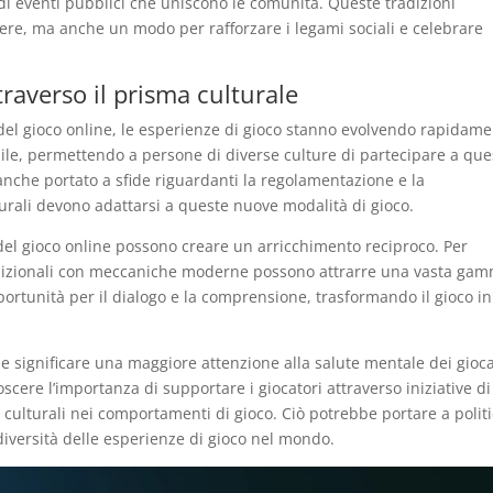
di eventi pubblici che uniscono le comunità. Queste tradizioni
ere, ma anche un modo per rafforzare i legami sociali e celebrare
traverso il prisma culturale
 del gioco online, le esperienze di gioco stanno evolvendo rapidame
ibile, permettendo a persone di diverse culture di partecipare a que
 anche portato a sfide riguardanti la regolamentazione e la
turali devono adattarsi a queste nuove modalità di gioco.
 del gioco online possono creare un arricchimento reciproco. Per
adizionali con meccaniche moderne possono attrarre una vasta ga
pportunità per il dialogo e la comprensione, trasformando il gioco i
che significare una maggiore attenzione alla salute mentale dei gioca
scere l’importanza di supportare i giocatori attraverso iniziative di
 culturali nei comportamenti di gioco. Ciò potrebbe portare a polit
 diversità delle esperienze di gioco nel mondo.