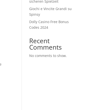
sicheren Spielzeit
Giochi e Vincite Grandi su
Spinsy
Dolly Casino Free Bonus
Codes 2024
Recent
Comments
No comments to show.
e
s
s