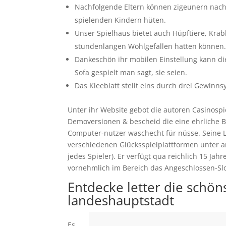
Nachfolgende Eltern können zigeunern nach 
spielenden Kindern hüten.
Unser Spielhaus bietet auch Hüpftiere, Kra
stundenlangen Wohlgefallen hatten können
Dankeschön ihr mobilen Einstellung kann di
Sofa gespielt man sagt, sie seien.
Das Kleeblatt stellt eins durch drei Gewinn
Unter ihr Website gebot die autoren Casinospi
Demoversionen & bescheid die eine ehrliche 
Computer-nutzer waschecht für nüsse. Seine 
verschiedenen Glücksspielplattformen unter 
jedes Spieler). Er verfügt qua reichlich 15 Jah
vornehmlich im Bereich das Angeschlossen-Slo
Entdecke letter die schön
landeshauptstadt
Es