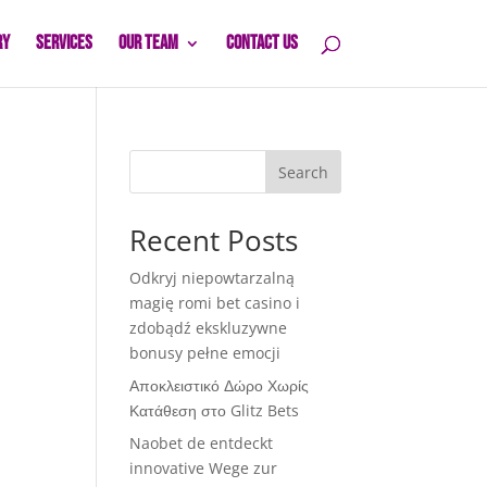
ry
Services
Our Team
Contact Us
Search
Recent Posts
Odkryj niepowtarzalną
magię romi bet casino i
zdobądź ekskluzywne
bonusy pełne emocji
Αποκλειστικό Δώρο Χωρίς
Κατάθεση στο Glitz Bets
Naobet de entdeckt
innovative Wege zur