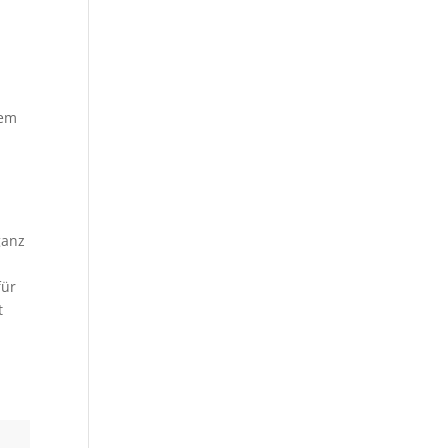
nem
ganz
für
t