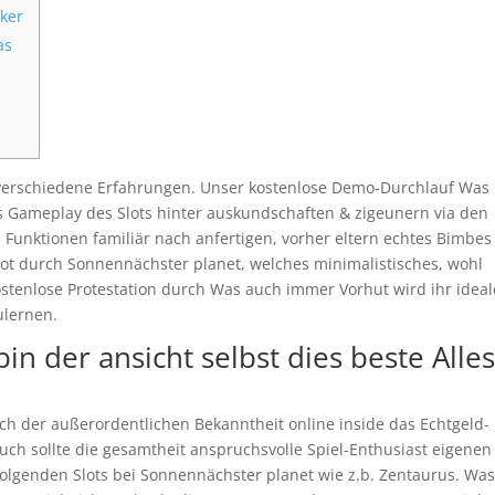
ker
as
et verschiedene Erfahrungen. Unser kostenlose Demo-Durchlauf Was
es Gameplay des Slots hinter auskundschaften & zigeunern via den
unktionen familiär nach anfertigen, vorher eltern echtes Bimbes
 Slot durch Sonnennächster planet, welches minimalistisches, wohl
ostenlose Protestation durch Was auch immer Vorhut wird ihr ideal
ulernen.
n der ansicht selbst dies beste Alle
ch der außerordentlichen Bekanntheit online inside das Echtgeld-
ch sollte die gesamtheit anspruchsvolle Spiel-Enthusiast eigenen
 folgenden Slots bei Sonnennächster planet wie z.b. Zentaurus. Wa