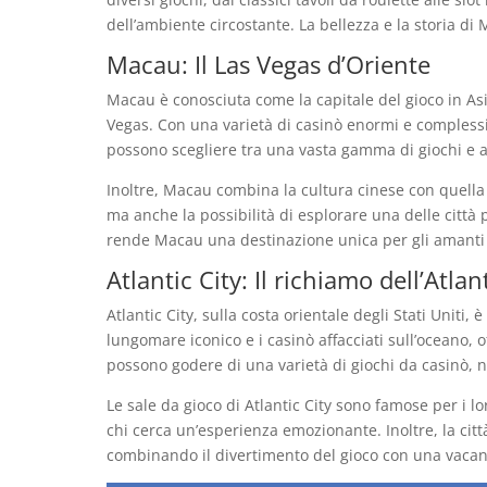
dell’ambiente circostante. La bellezza e la storia d
Macau: Il Las Vegas d’Oriente
Macau è conosciuta come la capitale del gioco in Asi
Vegas. Con una varietà di casinò enormi e complessi re
possono scegliere tra una vasta gamma di giochi e att
Inoltre, Macau combina la cultura cinese con quella 
ma anche la possibilità di esplorare una delle città 
rende Macau una destinazione unica per gli amanti 
Atlantic City: Il richiamo dell’Atlan
Atlantic City, sulla costa orientale degli Stati Uniti,
lungomare iconico e i casinò affacciati sull’oceano, o
possono godere di una varietà di giochi da casinò, n
Le sale da gioco di Atlantic City sono famose per i 
chi cerca un’esperienza emozionante. Inoltre, la cit
combinando il divertimento del gioco con una vacan