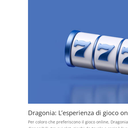
Dragonia: L’esperienza di gioco on
Per coloro che preferiscono il gioco online, Dragonia