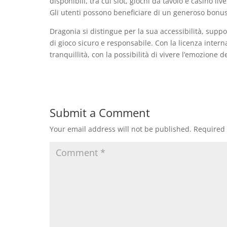
disponibili, tra cui slot, giochi da tavolo e casinò 
Gli utenti possono beneficiare di un generoso bonu
Dragonia si distingue per la sua accessibilità, su
di gioco sicuro e responsabile. Con la licenza internaz
tranquillità, con la possibilità di vivere l’emozione 
Submit a Comment
Your email address will not be published.
Required 