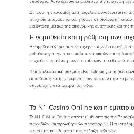
υποδομές. Αυτό έχει ως αποτέλεσμα την ενίσχυση της τ
Ωστόσο, η οικονομική αυτή ωφέλεια συνοδεύεται και απ
παιχνίδια μπορούν να οδηγήσουν σε οικονομική καταστρο
μια ένταση μεταξύ της οικονομικής ανάπτυξης και της 
Η νομοθεσία και η ρύθμιση των τυχ
Η νομοθεσία γύρω από τα τυχερά παιχνίδια διαφέρει σ
ρυθμίσεις για την προστασία των παικτών και τη διασφά
στοχεύει στη μείωση των επιπτώσεων του εθισμού και τη
Η αποτελεσματική ρύθμιση είναι κρίσιμη για τη διασφάλ
εκπαίδευση και η ενημέρωση των παικτών σχετικά με τ
συμμετοχής στα τυχερά παιχνίδια.
Το N1 Casino Online και η εμπειρία
Το N1 Casino Online αποτελεί μία από τις πιο δημοφιλ
παιχνιδιών και προωθητικών προσφορών. Η πλατφόρμα π
πληρωμές και εξαιρετική υποστήριξη πελατών.