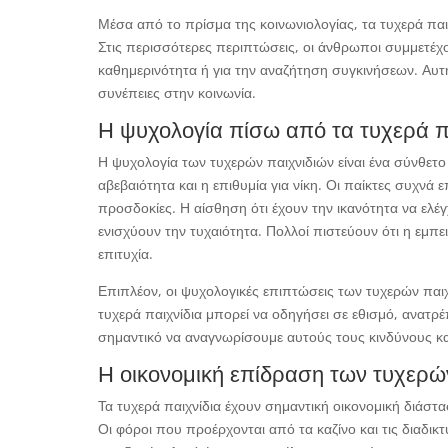
Μέσα από το πρίσμα της κοινωνιολογίας, τα τυχερά παιχν
Στις περισσότερες περιπτώσεις, οι άνθρωποι συμμετέχ
καθημερινότητα ή για την αναζήτηση συγκινήσεων. Αυτή 
συνέπειες στην κοινωνία.
Η ψυχολογία πίσω από τα τυχερά π
Η ψυχολογία των τυχερών παιχνιδιών είναι ένα σύνθετ
αβεβαιότητα και η επιθυμία για νίκη. Οι παίκτες συχνά
προσδοκίες. Η αίσθηση ότι έχουν την ικανότητα να ελέ
ενισχύουν την τυχαιότητα. Πολλοί πιστεύουν ότι η εμπε
επιτυχία.
Επιπλέον, οι ψυχολογικές επιπτώσεις των τυχερών παιχ
τυχερά παιχνίδια μπορεί να οδηγήσει σε εθισμό, ανατρέ
σημαντικό να αναγνωρίσουμε αυτούς τους κινδύνους κ
Η οικονομική επίδραση των τυχερώ
Τα τυχερά παιχνίδια έχουν σημαντική οικονομική διάσ
Οι φόροι που προέρχονται από τα καζίνο και τις διαδι