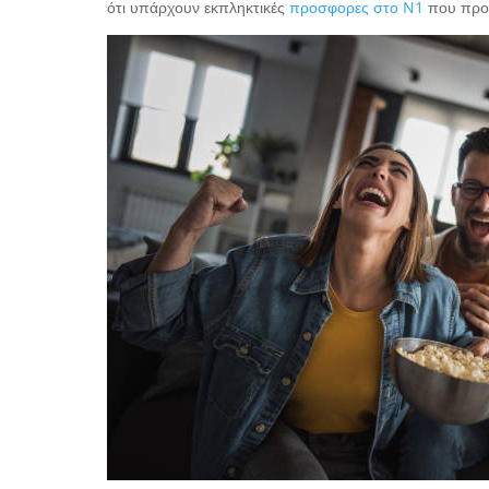
ότι υπάρχουν εκπληκτικές
προσφορες στο N1
που προσ