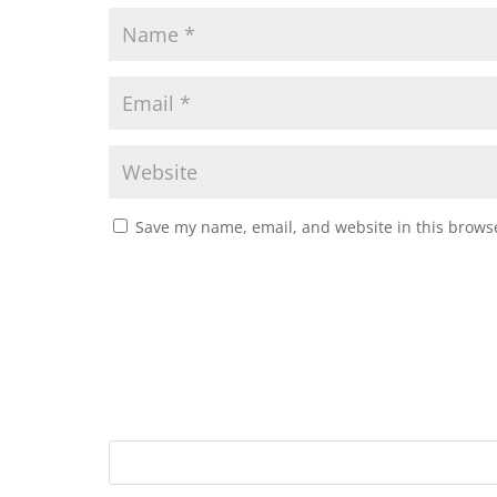
Save my name, email, and website in this browse