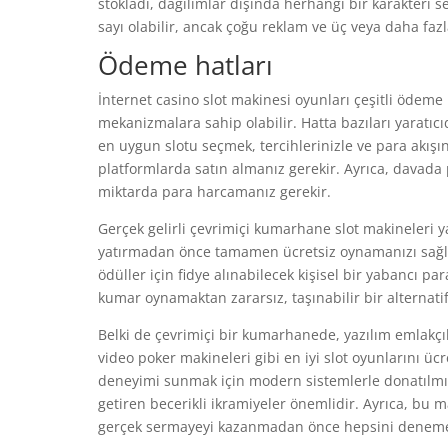
stokladı, dağılımlar dışında herhangi bir karakteri se
sayı olabilir, ancak çoğu reklam ve üç veya daha fazl
Ödeme hatları
İnternet casino slot makinesi oyunları çeşitli ödeme
mekanizmalara sahip olabilir. Hatta bazıları yaratıc
en uygun slotu seçmek, tercihlerinizle ve para akışın
platformlarda satın almanız gerekir. Ayrıca, davada p
miktarda para harcamanız gerekir.
Gerçek gelirli çevrimiçi kumarhane slot makineleri 
yatırmadan önce tamamen ücretsiz oynamanızı sağlay
ödüller için fidye alınabilecek kişisel bir yabancı pa
kumar oynamaktan zararsız, taşınabilir bir alternatif
Belki de çevrimiçi bir kumarhanede, yazılım emlakçıla
video poker makineleri gibi en iyi slot oyunlarını üc
deneyimi sunmak için modern sistemlerle donatılmışt
getiren becerikli ikramiyeler önemlidir. Ayrıca, bu
gerçek sermayeyi kazanmadan önce hepsini denemel