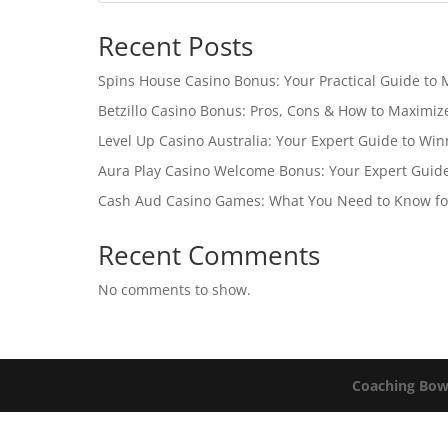
Recent Posts
Spins House Casino Bonus: Your Practical Guide to
Betzillo Casino Bonus: Pros, Cons & How to Maximiz
Level Up Casino Australia: Your Expert Guide to Win
Aura Play Casino Welcome Bonus: Your Expert Guide 
Cash Aud Casino Games: What You Need to Know fo
Recent Comments
No comments to show.
Coaching Bow 