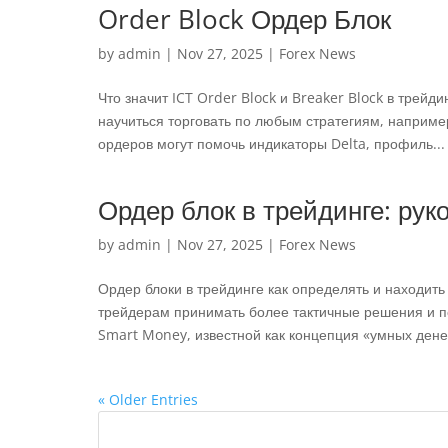
Order Block Ордер Блок
by
admin
|
Nov 27, 2025
|
Forex News
Что значит ICT Order Block и Breaker Block в трей
научиться торговать по любым стратегиям, например
ордеров могут помочь индикаторы Delta, профиль...
Ордер блок в трейдинге: рук
by
admin
|
Nov 27, 2025
|
Forex News
Ордер блоки в трейдинге как определять и находит
трейдерам принимать более тактичные решения и п
Smart Money, известной как концепция «умных денег
« Older Entries