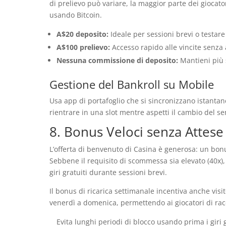
di prelievo può variare, la maggior parte dei giocato
usando Bitcoin.
A$20 deposito:
Ideale per sessioni brevi o testare
A$100 prelievo:
Accesso rapido alle vincite senza 
Nessuna commissione di deposito:
Mantieni più s
Gestione del Bankroll su Mobile
Usa app di portafoglio che si sincronizzano istan
rientrare in una slot mentre aspetti il cambio del s
8. Bonus Veloci senza Attese
L’offerta di benvenuto di Casina è generosa: un bonus
Sebbene il requisito di scommessa sia elevato (40x
giri gratuiti durante sessioni brevi.
Il bonus di ricarica settimanale incentiva anche vis
venerdì a domenica, permettendo ai giocatori di rac
Evita lunghi periodi di blocco usando prima i giri 