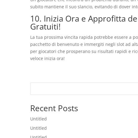
subito mantiene il suo slancio, evitando di dover in
10. Inizia Ora e Approfitta d
Gratuiti!
La tua prossima vincita rapida potrebbe essere a pochi
pacchetto di benvenuto e immergiti negli slot ad alt
per giocatori che prosperano su risultati rapidi e
veloce inizia ora!
Recent Posts
Untitled
Untitled
Untitled