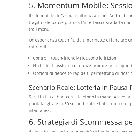
5. Momentum Mobile: Sessio
Il sito mobile di Casina è ottimizzato per Android e
tragitti o le pause pranzo. L’interfaccia si adatta
tra i menu.
Un’esperienza touch fluida ti permette di lanciare un
raffreddi.
Controlli touch-friendly riducono le frizioni.
Notifiche ti avvisano di nuove promozioni o oppor
Opzioni di deposito rapide ti permettono di ricari
Scenario Reale: Lotteria in Pausa
Sarai in fila al bar, con il telefono in mano. Accedi 
puntata, gira e in 30 secondi sai se hai vinto o no—
istantanea.
6. Strategia di Scommessa pe
Il gioco breve e ad alta intensità richiede una gesti