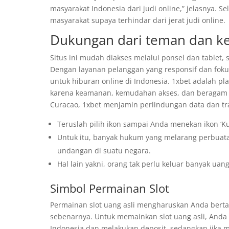
masyarakat Indonesia dari judi online,” jelasnya. 
masyarakat supaya terhindar dari jerat judi online.
Dukungan dari teman dan ke
Situs ini mudah diakses melalui ponsel dan table
Dengan layanan pelanggan yang responsif dan foku
untuk hiburan online di Indonesia. 1xbet adalah pl
karena keamanan, kemudahan akses, dan beragam pi
Curacao, 1xbet menjamin perlindungan data dan tra
Teruslah pilih ikon sampai Anda menekan ikon ‘K
Untuk itu, banyak hukum yang melarang perbuat
undangan di suatu negara.
Hal lain yakni, orang tak perlu keluar banyak ua
Simbol Permainan Slot
Permainan slot uang asli mengharuskan Anda bert
sebenarnya. Untuk memainkan slot uang asli, Anda h
Indonesia dan melakukan deposit, sedangkan jika