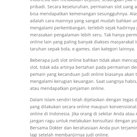
pribadi. Secara keseluruhan, permainan slot uan
bisa mendapatkan kemenangan sesungguhnya. Alas
adalah cara mainnya yang sangat mudah bahkan untu
mengalami perkembangan, terlebih sejak hadirnya
merasakan pengalaman lebih seru. Tak hanya permai
online lain yang paling banyak diakses masyarakat I
taruhan sepak bola, e-games, dan kategori lainnya.
Beberapa judi slot online bahkan tidak akan menca
slot, tidak ada artinya bertahan pada permainan de
pemain yang kecanduan judi online biasanya akan
mengalami kerugian keuangan. Saat uangnya habis, 
atau mendapatkan pinjaman online.
Dalam Islam sendiri telah dijelaskan dengan tegas 
yang dilakukan secara online maupun konvensional. 
online di Indonesia. Jika orang di sekitar Anda ata
jangan ragu untuk melakukan konsultasi dengan psik
Bersama Dokter dan kerahasiaan Anda pun terjamin
lagi setelah membanjirnya judi online.