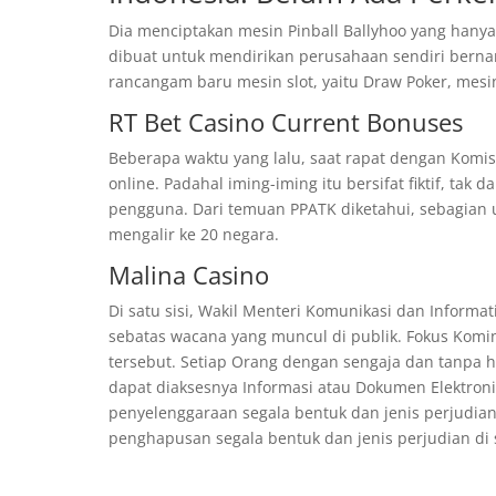
Dia menciptakan mesin Pinball Ballyhoo yang hanya
dibuat untuk mendirikan perusahaan sendiri berna
rancangam baru mesin slot, yaitu Draw Poker, mesi
RT Bet Casino Current Bonuses
Beberapa waktu yang lalu, saat rapat dengan Komis
online. Padahal iming-iming itu bersifat fiktif, ta
pengguna. Dari temuan PPATK diketahui, sebagian 
mengalir ke 20 negara.
Malina Casino
Di satu sisi, Wakil Menteri Komunikasi dan Informa
sebatas wacana yang muncul di publik. Fokus Komi
tersebut. Setiap Orang dengan sengaja dan tanpa 
dapat diaksesnya Informasi atau Dokumen Elektroni
penyelenggaraan segala bentuk dan jenis perjudia
penghapusan segala bentuk dan jenis perjudian di 