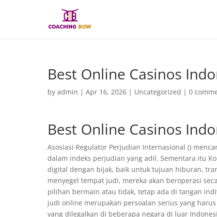
Best Online Casinos Ind
by
admin
|
Apr 16, 2026
|
Uncategorized
|
0 comme
Best Online Casinos Ind
Asosiasi Regulator Perjudian Internasional () menc
dalam indeks perjudian yang adil. Sementara itu
digital dengan bijak, baik untuk tujuan hiburan, tr
menyegel tempat judi, mereka akan beroperasi secara
pilihan bermain atau tidak, tetap ada di tangan ind
judi online merupakan persoalan serius yang harus 
yang dilegalkan di beberapa negara di luar Indone