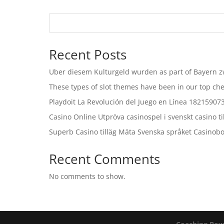
Recent Posts
Uber diesem Kulturgeld wurden as part of Bayern zw
These types of slot themes have been in our top ch
Playdoit La Revolución del Juego en Línea 18215907
Casino Online Utpröva casinospel i svenskt casino 
Superb Casino tilläg Mäta Svenska språket Casinob
Recent Comments
No comments to show.