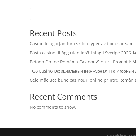
Recent Posts
Casino tilläg » Jämföra skilda typer av bonusar samt
Bästa casino tillägg utan insättning i Sverige 2026
Betano Online România Cazinou-Sloturi, Promoții: M
1Go Casino Официальный веб-журнал 1Го Игорный до
Cele măciucă bune cazinouri online printre România
Recent Comments
No comments to show.