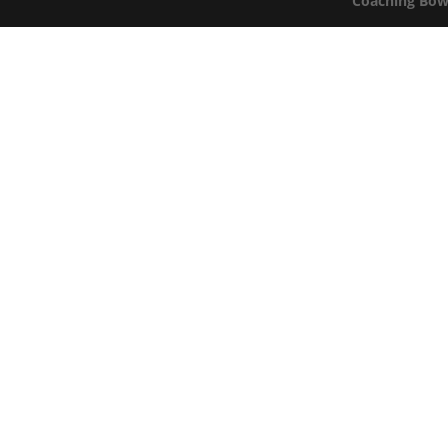
Coaching Bow 