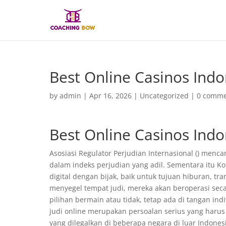
Best Online Casinos Ind
by
admin
|
Apr 16, 2026
|
Uncategorized
|
0 comme
Best Online Casinos Ind
Asosiasi Regulator Perjudian Internasional () menc
dalam indeks perjudian yang adil. Sementara itu
digital dengan bijak, baik untuk tujuan hiburan, tr
menyegel tempat judi, mereka akan beroperasi secara
pilihan bermain atau tidak, tetap ada di tangan ind
judi online merupakan persoalan serius yang harus 
yang dilegalkan di beberapa negara di luar Indone