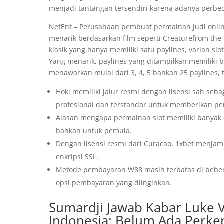
menjadi tantangan tersendiri karena adanya perbed
NetEnt – Perusahaan pembuat permainan judi onlin
menarik berdasarkan film seperti Creaturefrom the
klasik yang hanya memiliki satu paylines, varian s
Yang menarik, paylines yang ditampilkan memiliki b
menawarkan mulai dari 3, 4, 5 bahkan 25 paylines,
Hoki memiliki jalur resmi dengan lisensi sah seb
profesional dan terstandar untuk memberikan pe
Alasan mengapa permainan slot memiliki banyak
bahkan untuk pemula.
Dengan lisensi resmi dari Curacao, 1xbet menjam
enkripsi SSL.
Metode pembayaran W88 masih terbatas di bebe
opsi pembayaran yang diinginkan.
Sumardji Jawab Kabar Luke V
Indonesia: Belum Ada Perke