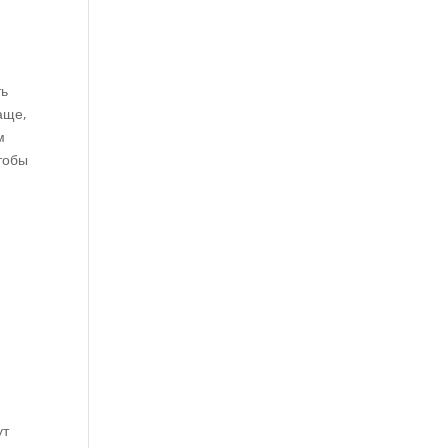
ть
аще,
м
чтобы
ут