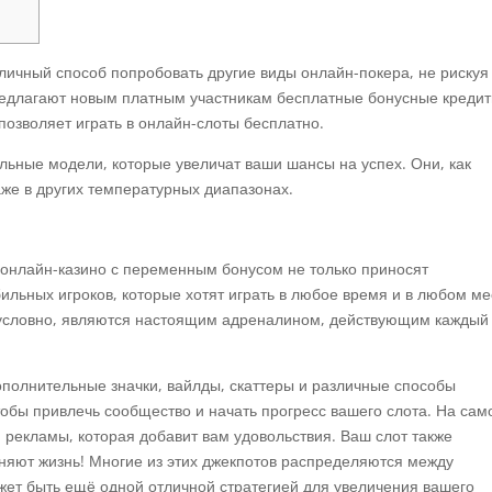
личный способ попробовать другие виды онлайн-покера, не рискуя
едлагают новым платным участникам бесплатные бонусные кредит
позволяет играть в онлайн-слоты бесплатно.
ельные модели, которые увеличат ваши шансы на успех.
Они, как
аже в других температурных диапазонах.
 онлайн-казино с переменным бонусом не только приносят
ильных игроков, которые хотят играть в любое время и в любом ме
езусловно, являются настоящим адреналином, действующим каждый 
полнительные значки, вайлды, скаттеры и различные способы
обы привлечь сообщество и начать прогресс вашего слота. На сам
й рекламы, которая добавит вам удовольствия. Ваш слот также
няют жизнь! Многие из этих джекпотов распределяются между
ожет быть ещё одной отличной стратегией для увеличения вашего