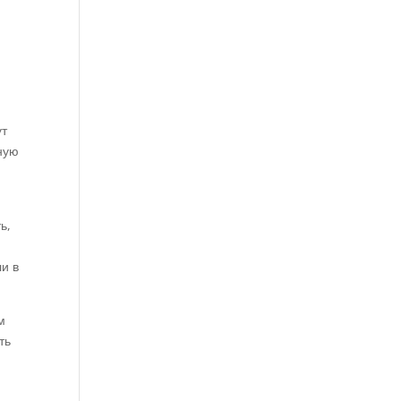
ут
ьную
ь,
и в
м
ть