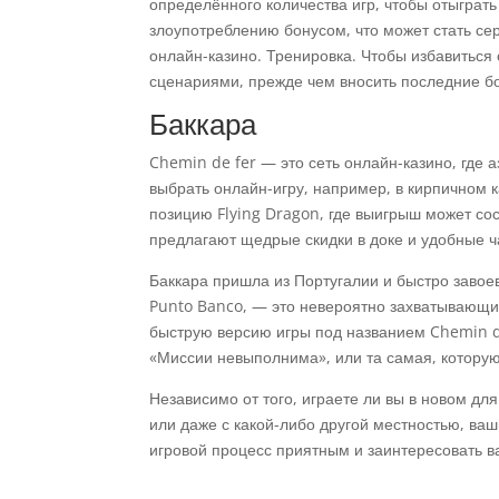
определённого количества игр, чтобы отыграть
злоупотреблению бонусом, что может стать с
онлайн-казино. Тренировка. Чтобы избавиться
сценариями, прежде чем вносить последние б
Баккара
Chemin de fer — это сеть онлайн-казино, где 
выбрать онлайн-игру, например, в кирпичном к
позицию Flying Dragon, где выигрыш может со
предлагают щедрые скидки в доке и удобные ч
Баккара пришла из Португалии и быстро завое
Punto Banco, — это невероятно захватывающи
быструю версию игры под названием Chemin de
«Миссии невыполнима», или та самая, которую
Независимо от того, играете ли вы в новом д
или даже с какой-либо другой местностью, ва
игровой процесс приятным и заинтересовать в