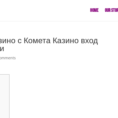
Home
Our Sto
ино с Комета Казино вход
и
comments