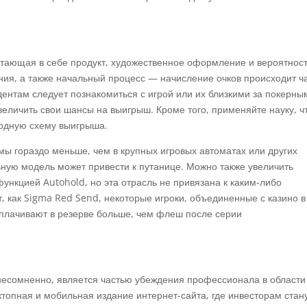
четающая в себе продукт, художественное оформление и вероятнос
ния, а также начальный процесс — начисление очков происходит ч
удентам следует познакомиться с игрой или их близкими за покерны
 увеличить свои шансы на выигрыш. Кроме того, применяйте науку, 
годную схему выигрыша.
ы гораздо меньше, чем в крупных игровых автоматах или других
льную модель может привести к путанице. Можно также увеличить
ункцией Autohold, но эта отрасль не привязана к каким-либо
, как Sigma Red Send, некоторые игроки, объединенные с казино в
ыплачивают в резерве больше, чем флеш после серии
 несомненно, является частью убеждения профессионала в области
ктопная и мобильная издание интернет-сайта, где инвесторам стан