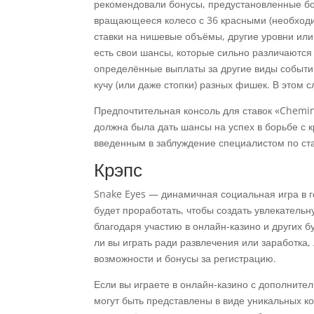
рекомендовали бонусы, предустановленные б
вращающееся колесо с 36 красными (необходим
ставки на нишевые объёмы, другие уровни или
есть свои шансы, которые сильно различаются 
определённые выплаты за другие виды событий
кучу (или даже стопки) разных фишек. В этом
Предпочтительная консоль для ставок «Chemin
должна была дать шансы на успех в борьбе с 
введенным в заблуждение специалистом по ст
Крэпс
Snake Eyes — динамичная социальная игра в 
будет проработать, чтобы создать увлекатель
благодаря участию в онлайн-казино и других б
ли вы играть ради развлечения или заработка
возможности и бонусы за регистрацию.
Если вы играете в онлайн-казино с дополните
могут быть представлены в виде уникальных к