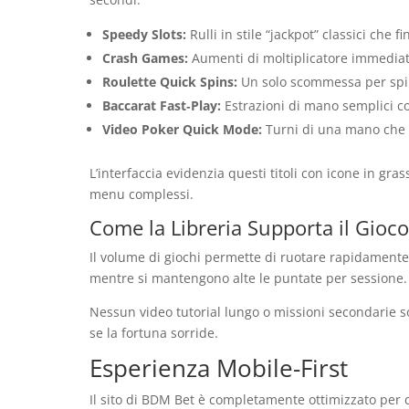
Speedy Slots:
Rulli in stile “jackpot” classici che 
Crash Games:
Aumenti di moltiplicatore immediati
Roulette Quick Spins:
Un solo scommessa per spin
Baccarat Fast‑Play:
Estrazioni di mano semplici c
Video Poker Quick Mode:
Turni di una mano che 
L’interfaccia evidenzia questi titoli con icone in gr
menu complessi.
Come la Libreria Supporta il Gioc
Il volume di giochi permette di ruotare rapidamente t
mentre si mantengono alte le puntate per sessione.
Nessun video tutorial lungo o missioni secondarie 
se la fortuna sorride.
Esperienza Mobile-First
Il sito di BDM Bet è completamente ottimizzato per d