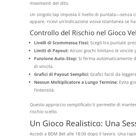
movimenti del dito.
Un singolo tap imposta il livello di puntata—senza cl
appare, ricevi un’indicazione visiva istantanea se h
Controllo del Rischio nel Gioco Ve
Livelli di Scommessa Fissi:
Scegli tra puntate pred
Limiti di Payout:
Alcuni giochi limitano le vincite
Funzione Auto‑Stop:
Si ferma automaticamente do
di vincita.
Grafici di Payout Semplici:
Grafici facili da legge
Nessun Moltiplicatore a Lungo Termine:
Evita gi
l’intensità.
Questo approccio semplificato ti permette di mantene
rischio scelto.
Un Gioco Realistico: Una Ses
Accedi a BDM Bet alle 18:00 dopo il lavoro. Una rap