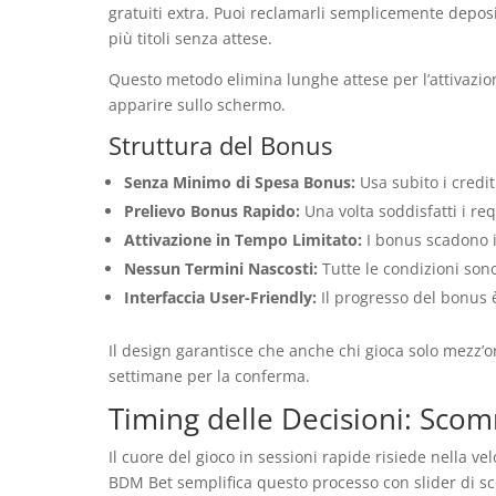
gratuiti extra. Puoi reclamarli semplicemente depos
più titoli senza attese.
Questo metodo elimina lunghe attese per l’attivazione
apparire sullo schermo.
Struttura del Bonus
Senza Minimo di Spesa Bonus:
Usa subito i credit
Prelievo Bonus Rapido:
Una volta soddisfatti i re
Attivazione in Tempo Limitato:
I bonus scadono 
Nessun Termini Nascosti:
Tutte le condizioni sono
Interfaccia User-Friendly:
Il progresso del bonus è
Il design garantisce che anche chi gioca solo mezz’
settimane per la conferma.
Timing delle Decisioni: Sco
Il cuore del gioco in sessioni rapide risiede nella 
BDM Bet semplifica questo processo con slider di 