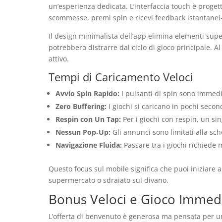
un’esperienza dedicata. L’interfaccia touch è proget
scommesse, premi spin e ricevi feedback istantanei
Il design minimalista dell’app elimina elementi super
potrebbero distrarre dal ciclo di gioco principale. Al
attivo.
Tempi di Caricamento Veloci
Avvio Spin Rapido:
I pulsanti di spin sono immedi
Zero Buffering:
I giochi si caricano in pochi seco
Respin con Un Tap:
Per i giochi con respin, un sin
Nessun Pop‑Up:
Gli annunci sono limitati alla sc
Navigazione Fluida:
Passare tra i giochi richiede 
Questo focus sul mobile significa che puoi iniziare a
supermercato o sdraiato sul divano.
Bonus Veloci e Gioco Immed
L’offerta di benvenuto è generosa ma pensata per un’a