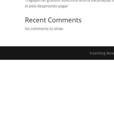
Tragaperras gratuito Soluciona acerca bacanaplay b
el pelo desprovisto pagar
Recent Comments
No comments to show.
Coaching Bow 