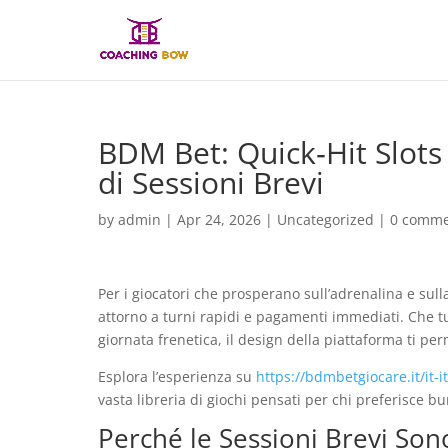
BDM Bet: Quick‑Hit Slots 
di Sessioni Brevi
by
admin
|
Apr 24, 2026
|
Uncategorized
|
0 comme
Per i giocatori che prosperano sull’adrenalina e sul
attorno a turni rapidi e pagamenti immediati. Che 
giornata frenetica, il design della piattaforma ti pe
Esplora l’esperienza su
https://bdmbetgiocare.it/it-it
vasta libreria di giochi pensati per chi preferisce bu
Perché le Sessioni Brevi Son