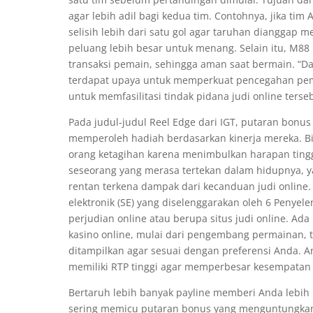
agar lebih adil bagi kedua tim. Contohnya, jika ti
selisih lebih dari satu gol agar taruhan dianggap 
peluang lebih besar untuk menang. Selain itu, M88
transaksi pemain, sehingga aman saat bermain. “D
terdapat upaya untuk memperkuat pencegahan pem
untuk memfasilitasi tindak pidana judi online terse
Pada judul-judul Reel Edge dari IGT, putaran bonu
memperoleh hadiah berdasarkan kinerja mereka. 
orang ketagihan karena menimbulkan harapan tingg
seseorang yang merasa tertekan dalam hidupnya, ya
rentan terkena dampak dari kecanduan judi online. 
elektronik (SE) yang diselenggarakan oleh 6 Penyelen
perjudian online atau berupa situs judi online. Ad
kasino online, mulai dari pengembang permainan, t
ditampilkan agar sesuai dengan preferensi Anda. 
memiliki RTP tinggi agar memperbesar kesempatan
Bertaruh lebih banyak payline memberi Anda lebih
sering memicu putaran bonus yang menguntungkan. 