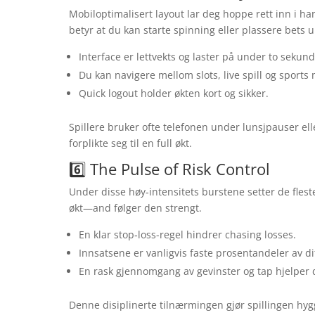
Mobiloptimalisert layout lar deg hoppe rett inn i ha
betyr at du kan starte spinning eller plassere bets 
Interface er lettvekts og laster på under to sekun
Du kan navigere mellom slots, live spill og sports 
Quick logout holder økten kort og sikker.
Spillere bruker ofte telefonen under lunsjpauser ell
forplikte seg til en full økt.
6️⃣ The Pulse of Risk Control
Under disse høy‑intensitets burstene setter de fles
økt—and følger den strengt.
En klar stop‑loss-regel hindrer chasing losses.
Innsatsene er vanligvis faste prosentandeler av di
En rask gjennomgang av gevinster og tap hjelper d
Denne disiplinerte tilnærmingen gjør spillingen hygg