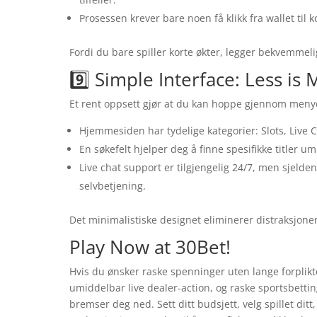
Prosessen krever bare noen få klikk fra wallet til k
Fordi du bare spiller korte økter, legger bekvemmelig
9️⃣ Simple Interface: Less is
Et rent oppsett gjør at du kan hoppe gjennom menyer o
Hjemmesiden har tydelige kategorier: Slots, Live 
En søkefelt hjelper deg å finne spesifikke titler u
Live chat support er tilgjengelig 24/7, men sjelde
selvbetjening.
Det minimalistiske designet eliminerer distraksjoner,
Play Now at 30Bet!
Hvis du ønsker raske spenninger uten lange forplik
umiddelbar live dealer-action, og raske sportsbettin
bremser deg ned. Sett ditt budsjett, velg spillet dit