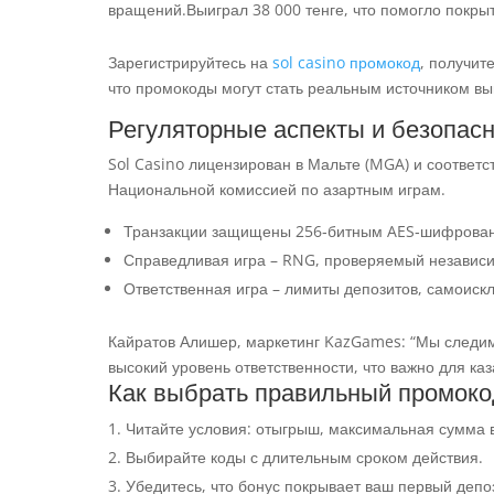
вращений.Выиграл 38 000 тенге, что помогло покры
Зарегистрируйтесь на
sol casino промокод
, получит
что промокоды могут стать реальным источником в
Регуляторные аспекты и безопасно
Sol Casino лицензирован в Мальте (MGA) и соответс
Национальной комиссией по азартным играм.
Транзакции защищены 256‑битным AES‑шифрова
Справедливая игра – RNG, проверяемый независ
Ответственная игра – лимиты депозитов, самоис
Кайратов Алишер, маркетинг KazGames: “Мы следим
высокий уровень ответственности, что важно для каз
Как выбрать правильный промоко
Читайте условия: отыгрыш, максимальная сумма
Выбирайте коды с длительным сроком действия.
Убедитесь, что бонус покрывает ваш первый депо