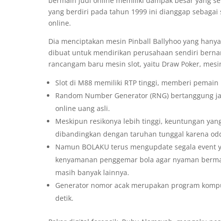
bermain judi online memiliki dampak besar yang ser
yang berdiri pada tahun 1999 ini dianggap sebagai
online.
Dia menciptakan mesin Pinball Ballyhoo yang hanya
dibuat untuk mendirikan perusahaan sendiri berna
rancangam baru mesin slot, yaitu Draw Poker, mesi
Slot di M88 memiliki RTP tinggi, memberi pemain
Random Number Generator (RNG) bertanggung jaw
online uang asli.
Meskipun resikonya lebih tinggi, keuntungan yang
dibandingkan dengan taruhan tunggal karena odd
Namun BOLAKU terus mengupdate segala event ya
kenyamanan penggemar bola agar nyaman bermain 
masih banyak lainnya.
Generator nomor acak merupakan program komput
detik.