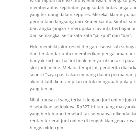
Pakar digital forensik, Ruby Alamsyah, mengaku pes
memberantas kejahatan yang sudah lintas-negara 
yang tertuang dalam keppres. Mereka, klaimnya, ba
permintaan langsung dari Kemenkoinfo. Simbol-sim
bar, angka (angka 7 merupakan favorit), berbagai b
dan semangka, serta kata-kata “jackpot” dan “bar”.
Hoki memiliki jalur resmi dengan lisensi sah sebag
dan terstandar untuk memberikan pengalaman berm
banyak korban, hal ini tidak menyurutkan aksi p
slot judi online. Melalui terapi ini, penderita diaja
seperti “saya pasti akan menang dalam permainan judi
akan dilatih keterampilan untuk mengubah pola pik
yang benar.
Nilai transaksi yang terkait dengan judi online jug
disebutkan setidaknya Rp327 triliun uang masyarakat
yang bertebaran tersebut tak semuanya dikendalikan
rentan terjerat judi online di tengah kian gencarnya
hingga video gim.